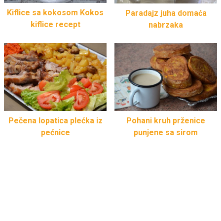
Kiflice sa kokosom Kokos
Paradajz juha domaća
kiflice recept
nabrzaka
Pečena lopatica plećka iz
Pohani kruh prženice
pećnice
punjene sa sirom