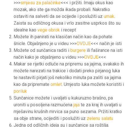
>>>
smjesu za palačinke
<<< i pržiti. Imaju okus kao
mozak, ako ste ga možda ikada probali. Nakratko
ostaviti na salveti da se ocijede i poslužiti uz
umak
.
Zaista su odličnog okusa i vrlo zasitne usprkos što su
idealne kao
vege obrok
i recept
Možete ih panirati na klasičan način kao da pohate
šnicle. Objašnjeno je u videu >>>
OVDJE
<<< način je isti
Možete od sunčanica raditi i
burgere
ili faširance na isti
način kako je objašnjeno u videu >>>
OVDJE
<<<
Makar se rijetki odluče na pripremu sa jajima, svakako ih
možete narezati na trakice i dodati preko pirjanog luka
te nastaviti pirjati još nekoliko minuta pa zaliti sa jajima
kao da pripremate
omlet
. Umjesto luka možete koristiti i
poriluk
Sunčanice možete i uvaljati u kukuruzno brašno, pa
uroniti u posoljena razmućena
jaja
te za kraj ih uvaljati u
mješavinu krušnih mrvica sa puno sezama. Pržiti kratko
sa obje strane, ocijediti i poslužiti uz
zelenu salatu
Jedna od odličnih ideja su i sunčanice sa roštilja.