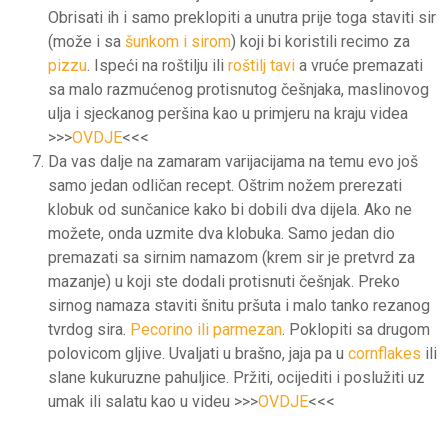
Obrisati ih i samo preklopiti a unutra prije toga staviti sir
(može i sa
šunkom i sirom
) koji bi koristili recimo za
pizzu
. Ispeći na roštilju ili
roštilj tavi
a vruće premazati
sa malo razmućenog protisnutog češnjaka, maslinovog
ulja i sjeckanog peršina kao u primjeru na kraju videa
>>>
OVDJE
<<<
Da vas dalje na zamaram varijacijama na temu evo još
samo jedan odličan recept. Oštrim nožem prerezati
klobuk od sunčanice kako bi dobili dva dijela. Ako ne
možete, onda uzmite dva klobuka. Samo jedan dio
premazati sa sirnim namazom (krem sir je pretvrd za
mazanje) u koji ste dodali protisnuti češnjak. Preko
sirnog namaza staviti šnitu pršuta i malo tanko rezanog
tvrdog sira.
Pecorino ili parmezan
. Poklopiti sa drugom
polovicom gljive. Uvaljati u brašno, jaja pa u
cornflakes
ili
slane kukuruzne pahuljice. Pržiti, ocijediti i poslužiti uz
umak ili salatu kao u videu >>>
OVDJE
<<<