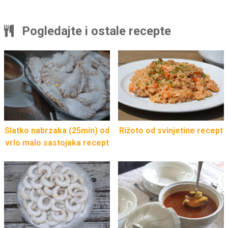
Pogledajte i ostale recepte
Slatko nabrzaka (25min) od
Rižoto od svinjetine recept
vrlo malo sastojaka recept