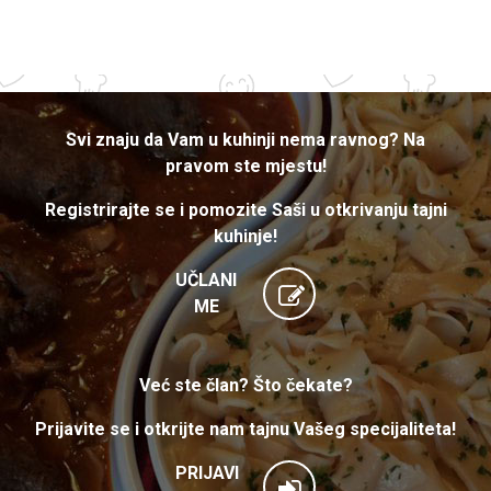
Svi znaju da Vam u kuhinji nema ravnog? Na
pravom ste mjestu!
Registrirajte se i pomozite Saši u otkrivanju tajni
kuhinje!
UČLANI
ME
Već ste član? Što čekate?
Prijavite se i otkrijte nam tajnu Vašeg specijaliteta!
PRIJAVI