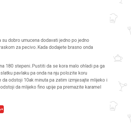
da su dobro umucena dodavati jedno po jedno
raskom za pecivo..Kada dodajete brasno onda
na 180 stepeni..Pustiti da se kora malo ohladi pa ga
e slatku pavlaku pa onda na nju polozite koru
e da odstoji 10ak minuta pa zatim izmjesajte mlijeko i
odstoji da mlijeko fino upije pa premazite karamel