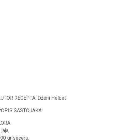
AUTOR RECEPTA: Dženi Helbet
POPIS SASTOJAKA:
KORA
 jaja,
00 gr secera,