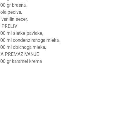
00 gr brasna,
ola peciva,
 vanilin secer,
1 PRELIV
00 ml slatke pavlake,
00 ml condenziranoga mleka,
00 ml obicnoga mleka,
ZA PREMAZIVANJE
00 gr karamel krema