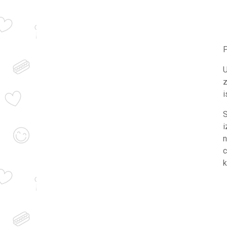
U
z
i
S
i
n
c
k