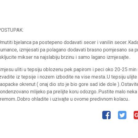
POSTUPAK:
mutiti bjelanca pa postepeno dodavati secer i vanilin secer..Ka
umance, izmjesati pa polagano dodavati brasno pomjesano sa p
skljucite mikser na najslabiju brzinu i samo lagano izmjesajte..
mjesu uliti u tepsiju oblozenu pek papirom i peci oko 20-25 min 
zvadite iz tepsije i nozem izbodite na vise mesta..U tepsiju ulijt
aopacke okrenut ( onaj dio sto je bio gore sad ide dole )..Ostavit
ondenzovano mlijeko pa prelijte koru odozgo..Pustite malo neka 
remom..Dobro ohladite i uzivajte u ovome predivnom kolacu..