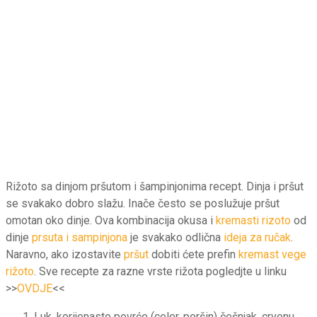
Rižoto sa dinjom pršutom i šampinjonima recept. Dinja i pršut
se svakako dobro slažu. Inače često se poslužuje pršut
omotan oko dinje. Ova kombinacija okusa i
kremasti rizoto
od
dinje
prsuta i sampinjona
je svakako odlična
ideja za ručak
.
Naravno, ako izostavite
pršut
dobiti ćete prefin
kremast vege
rižoto
. Sve recepte za razne vrste rižota pogledjte u linku
>>
OVDJE
<<
Luk, korijenasto povrće (celer, peršin) češnjak, crvenu