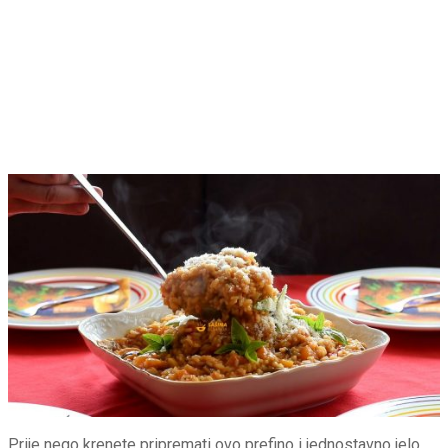
Prije nego krenete pripremati ovo prefino i jednostavno jelo,