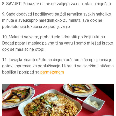
8. SAVJET: Pripazite da se ne zalijepi za dno, stalno miješati
9. Sada dodavati i podlijevati sa 2dl temeljca svakih nekoliko
minuta a sveukupno narednih oko 25 minuta, sve dok ne
potrošite svu tekućinu za podlijevanje
10. Maknuti sa vatre, probati jelo i dosoliti po želji i ukusu.
Dodati papar i maslac pa vratiti na vatru i samo miješati kratko
dok se maslac ne otopi
11. I ovaj kremasti rižoto sa dinjom pršutom i šampinjonima je
gotov i spreman za posluživanje. Ukrasiti sa svježim listićama
bosiljka i posipati sa
parmezanom