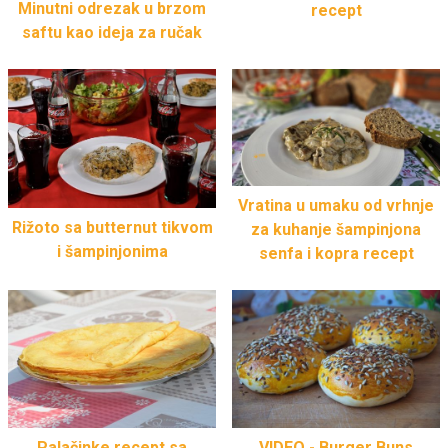
Minutni odrezak u brzom
recept
saftu kao ideja za ručak
Vratina u umaku od vrhnje
Rižoto sa butternut tikvom
za kuhanje šampinjona
i šampinjonima
senfa i kopra recept
Palačinke recept sa
VIDEO - Burger Buns