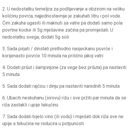
2. U nedostatku temeljca za podlijevanje a obzirom na veliku
količinu povrća, najjednostavnije je zakuhati litru i pol vode.
Čim zakuha ugasiti ili maknuti sa vatre pa dodati samo pola
povrtne kocke ili 5g mješavine začina pa promiješati. U
nedostatku svega, dodati 5g soli
3. Sada pirjati / dinstati prethodno nasjeckano povrće i
korijenasto povrće 10 minuta na prilično jakoj vatri
4. Dodati pršut i šampinjone (za vege bez pršuta) pa nastaviti
5 minuta
5. Sada dodati rajčicu i dinju pa nastaviti narednih 5 minuta
6. Ubaciti neskuhanu (sirovu) rižu i sve pržiti par minuta da se
riža zastakli i upije tekućinu
7. Sada dodati bijelo vino (ili vodu) i miješati dok riža sve ne
upije a tekućina ne reducira u potpunosti