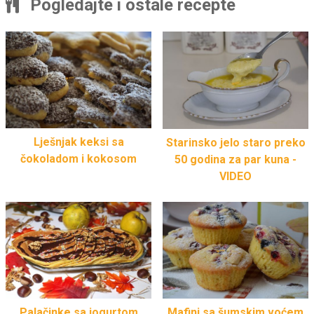
Pogledajte i ostale recepte
Lješnjak keksi sa
Starinsko jelo staro preko
čokoladom i kokosom
50 godina za par kuna -
VIDEO
Mafini sa šumskim voćem
Palačinke sa jogurtom