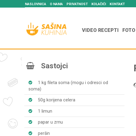
NASLOVNICA
O NAMA
PRIVATNOST
KOLAČIĆI
KONTAKT
VIDEO RECEPTI
FOTO
Sastojci
1 kg fileta soma (mogu i odresci od
soma)
50g korijena celera
1 limun
papar u zrnu
peršin