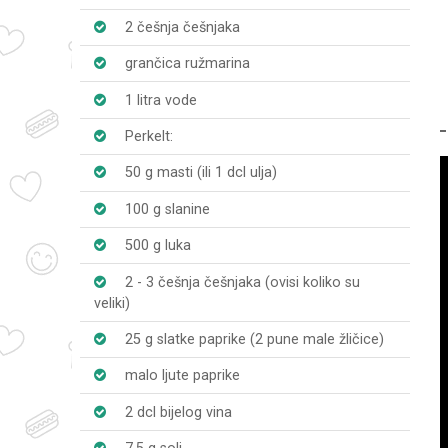
2 češnja češnjaka
grančica ružmarina
1 litra vode
Perkelt:
50 g masti (ili 1 dcl ulja)
100 g slanine
500 g luka
2 - 3 češnja češnjaka (ovisi koliko su
veliki)
25 g slatke paprike (2 pune male žličice)
malo ljute paprike
2 dcl bijelog vina