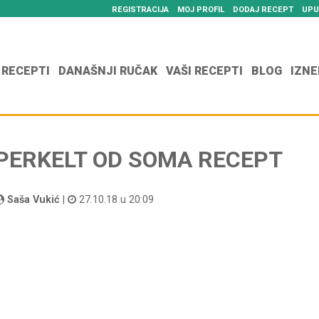
REGISTRACIJA
MOJ PROFIL
DODAJ RECEPT
UPU
 RECEPTI
DANAŠNJI RUČAK
VAŠI RECEPTI
BLOG
IZNE
PERKELT OD SOMA RECEPT
Saša Vukić
|
27.10.18 u 20:09