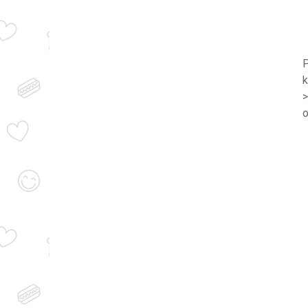
P
k
>
o