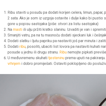
Ribu staviti u posudu pa dodati korijen celera, limun, papar, p
2 sata. Ako je som iz uzgoja ostavite i dulje kako bi pustio 
gore u popisu sastojaka (piše: otvori za listu sastojaka)
Na
masti
ili ulju pržiti kratko slaninu. Izvaditi je van i sprem
Smanjiti vatru, pa na tu masnoću dodati sjeckani luk i češnjak 
Dodati slatku i ljutu papriku pa nastaviti još par minuta i zalit
Dodati
ribu
, posoliti, ubaciti list lovora pa nastaviti kuhati
posude u jednu ili drugu stranu.
Ribu
nemojte pipkati previš
U međuvremenu skuhati
tjesteninu
prema uputi na pakiranju. 
vrhnjem
i dobro promiješati. Ostaviti poklopljeno do posluži