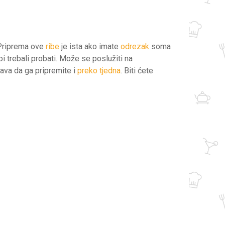
 Priprema ove
ribe
je ista ako imate
odrezak
soma
bi trebali probati. Može se poslužiti na
čava da ga pripremite i
preko tjedna
. Biti ćete