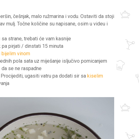
eršin, češnjak, malo ružmarina i vodu. Ostaviti da stoji
sav mulj. Točne količine su napisane, osim u videu i
iti sa strane, trebati će vam kasnije
pa pirjati / dinstati 15 minuta
i
bijelim vinom
 narednih pola sata uz miješanje isljučivo pomicanjem
e da se ne raspadne
Procijediti, ugasiti vatru pa dodati sir sa
kiselim
vanja