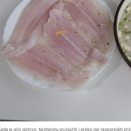
ada je jelo gotovo, tjesteninu poslužiti i preko nje rasporediti pr