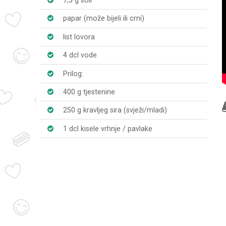
7,5 g soli
papar (može bijeli ili crni)
list lovora
4 dcl vode
Prilog:
400 g tjestenine
250 g kravljeg sira (svježi/mladi)
1 dcl kisele vrhnje / pavlake