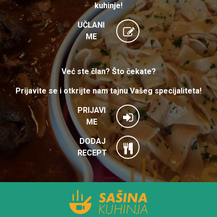
kuhinje!
UČLANI
ME
Već ste član? Što čekate?
Prijavite se i otkrijte nam tajnu Vašeg specijaliteta!
PRIJAVI
ME
DODAJ
RECEPT