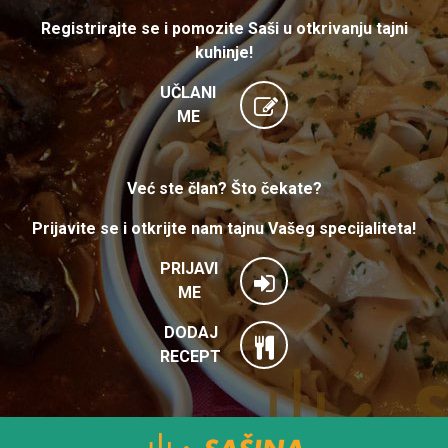
Registrirajte se i pomozite Saši u otkrivanju tajni
kuhinje!
UČLANI
ME
Već ste član? Što čekate?
Prijavite se i otkrijte nam tajnu Vašeg specijaliteta!
PRIJAVI
ME
DODAJ
RECEPT