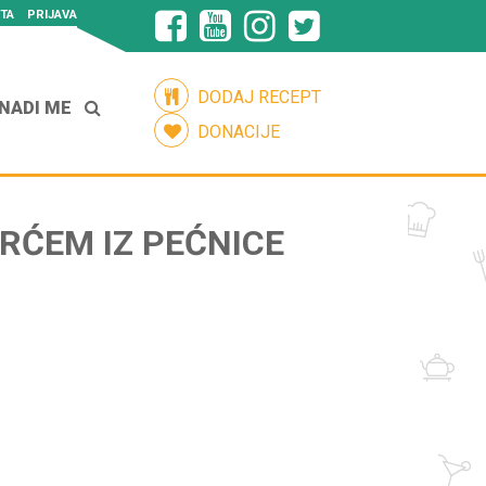
TA
PRIJAVA
DODAJ RECEPT
NADI ME
DONACIJE
RĆEM IZ PEĆNICE