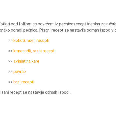
otleti pod folijom sa povrćem iz pećnice recept idealan za ručak 
onako odradi pećnica. Pisani recept se nastavlja odmah ispod vi
>>
kotleti, razni recepti
>>
krmenadli, razni recepti
>>
svinjetina kare
>>
povrće
>>
brzi recepti
isani recept se nastavlja odmah ispod…