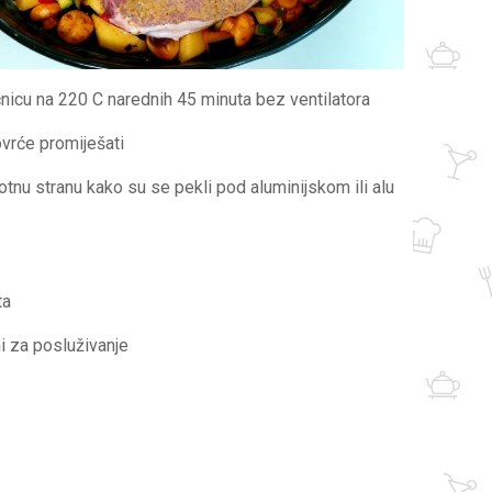
ećnicu na 220 C narednih 45 minuta bez ventilatora
ovrće promiješati
rotnu stranu kako su se pekli pod aluminijskom ili alu
ta
i za posluživanje