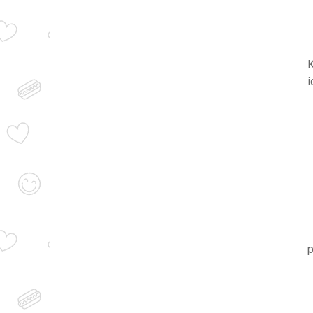
K
i
p