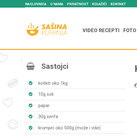
NASLOVNICA
O NAMA
PRIVATNOST
KOLAČIĆI
KONTAKT
VIDEO RECEPTI
FOTO
Sastojci
kotleti oko 1kg
10g soli
papar
30g senfa
krumpiri oko 500g (može i više)