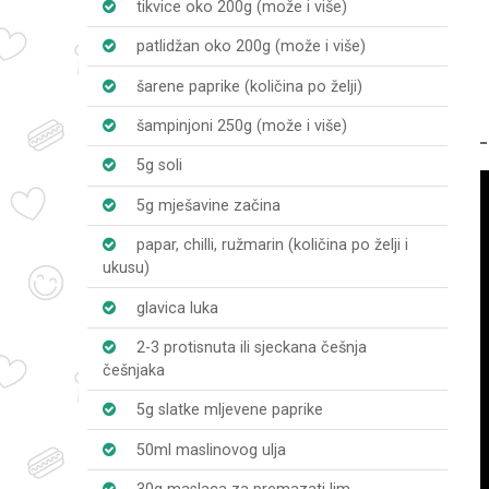
tikvice oko 200g (može i više)
patlidžan oko 200g (može i više)
šarene paprike (količina po želji)
šampinjoni 250g (može i više)
5g soli
5g mješavine začina
papar, chilli, ružmarin (količina po želji i
ukusu)
glavica luka
2-3 protisnuta ili sjeckana češnja
češnjaka
5g slatke mljevene paprike
50ml maslinovog ulja