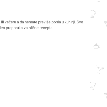
ili večeru a da nemate previše posla u kuhinji. Sve
deo preporuka za slične recepte: