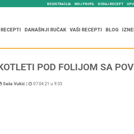
REGISTRACIJA
MOJ PROFIL
DODAJ RECEPT
UPU
 RECEPTI
DANAŠNJI RUČAK
VAŠI RECEPTI
BLOG
IZNE
KOTLETI POD FOLIJOM SA POV
Saša Vukić
|
07.04.21 u 9:33