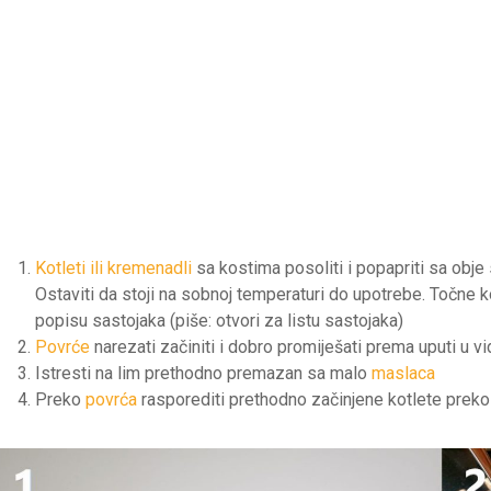
Kotleti ili kremenadli
sa kostima posoliti i popapriti sa obj
Ostaviti da stoji na sobnoj temperaturi do upotrebe. Točne k
popisu sastojaka (piše: otvori za listu sastojaka)
Povrće
narezati začiniti i dobro promiješati prema uputi u v
Istresti na lim prethodno premazan sa malo
maslaca
Preko
povrća
rasporediti prethodno začinjene kotlete preko k