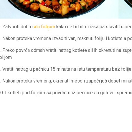
. Zatvoriti dobro
alu folijom
kako ne bi bilo zraka pa stavitit u p
. Nakon proteka vremena izvaditi van, maknuti foliju i kotlete a p
. Preko povrća odmah vratiti natrag kotlete ali ih okrenuti na sup
olijom
. Vratiti natrag u pećnicu 15 minuta na istu temperaturu bez folije
. Nakon proteka vremena, okrenuti meso i zapeći još deset minu
0. I kotleti pod folijom sa povrćem iz pećnice su gotovi i spremn