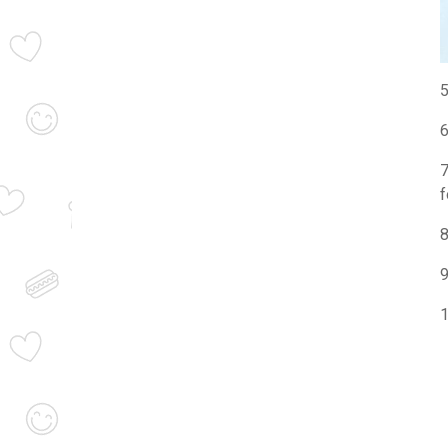
5
6
7
f
8
9
1