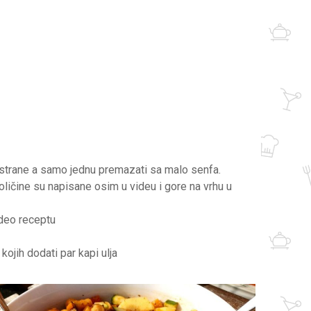
e strane a samo jednu premazati sa malo senfa.
oličine su napisane osim u videu i gore na vrhu u
ideo receptu
ojih dodati par kapi ulja