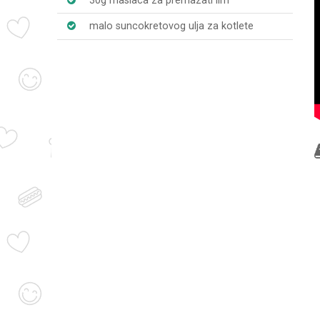
30g maslaca za premazati lim
malo suncokretovog ulja za kotlete