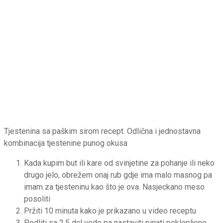
Tjestenina sa paškim sirom recept. Odlična i jednostavna
kombinacija tjestenine punog okusa
Kada kupim but ili kare od svinjetine za pohanje ili neko
drugo jelo, obrežem onaj rub gdje ima malo masnog pa
imam za tjesteninu kao što je ova. Nasjeckano meso
posoliti
Pržiti 10 minuta kako je prikazano u video receptu
Podliti sa 2,5 dcl vode pa nastaviti pirjati poklopljeno