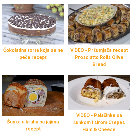
Čokoladna torta koja se ne
VIDEO - Pršutnjača recept
peče recept
Prosciutto Rolls Olive
Bread
VIDEO - Palačinke sa
Šunka u kruhu sa jajima
šunkom i sirom Crepes
recept
Ham & Cheese