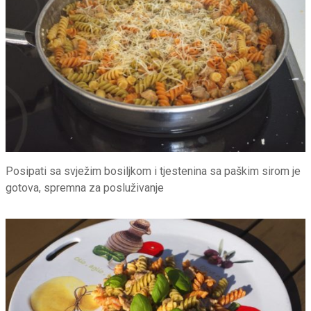
Posipati sa svježim bosiljkom i tjestenina sa paškim sirom je
gotova, spremna za posluživanje