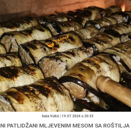
"
Saša Vukić | 19.07.2024 u 20:33
NI PATLIDŽANI MLJEVENIM MESOM SA ROŠTILJA