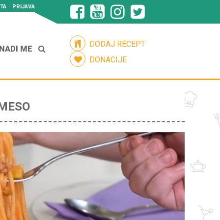
TA
PRIJAVA
DODAJ RECEPT
NADI ME
DONACIJE
 MESO