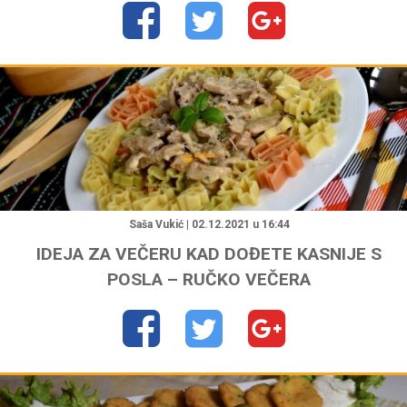
"
Saša Vukić | 02.12.2021 u 16:44
IDEJA ZA VEČERU KAD DOĐETE KASNIJE S
POSLA – RUČKO VEČERA