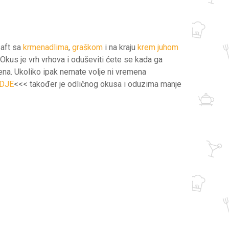
saft sa
krmenadlima
,
graškom
i na kraju
krem juhom
Okus je vrh vrhova i oduševiti ćete se kada ga
ena. Ukoliko ipak nemate volje ni vremena
DJE
<<< također je odličnog okusa i oduzima manje