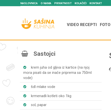
NASLOVNICA
O NAMA
PRIVATNOST
KOLAČIĆI
KONTAKT
VIDEO RECEPTI
FOTO
Sastojci
krem juha od gljiva iz kartice (na njoj
mora pisati da se inače priprema sa 750ml
vode)
6dl mlake vode
krmenadli kotleti oko 1kg
sol, papar