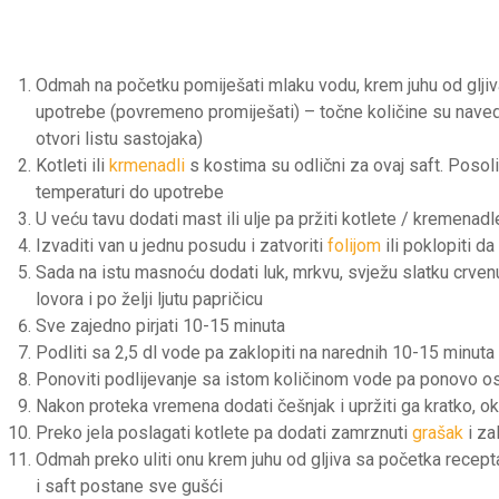
Odmah na početku pomiješati mlaku vodu, krem juhu od gljiva 
upotrebe (povremeno promiješati) – točne količine su navede
otvori listu sastojaka)
Kotleti ili
krmenadli
s kostima su odlični za ovaj saft. Posolit
temperaturi do upotrebe
U veću tavu dodati mast ili ulje pa pržiti kotlete / kremen
Izvaditi van u jednu posudu i zatvoriti
folijom
ili poklopiti d
Sada na istu masnoću dodati luk, mrkvu, svježu slatku crvenu 
lovora i po želji ljutu papričicu
Sve zajedno pirjati 10-15 minuta
Podliti sa 2,5 dl vode pa zaklopiti na narednih 10-15 minuta
Ponoviti podlijevanje sa istom količinom vode pa ponovo os
Nakon proteka vremena dodati češnjak i upržiti ga kratko, o
Preko jela poslagati kotlete pa dodati zamrznuti
grašak
i za
Odmah preko uliti onu krem juhu od gljiva sa početka recepta 
i saft postane sve gušći