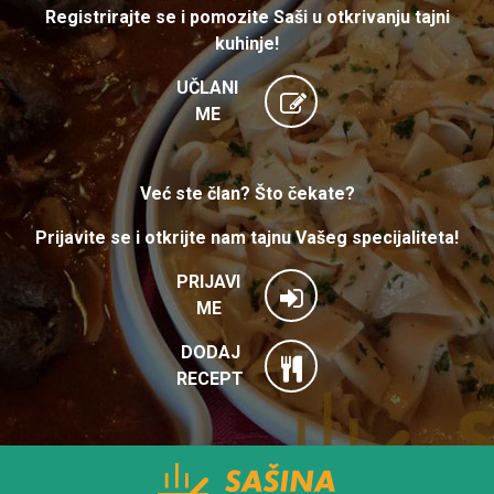
Registrirajte se i pomozite Saši u otkrivanju tajni
kuhinje!
UČLANI
ME
Već ste član? Što čekate?
Prijavite se i otkrijte nam tajnu Vašeg specijaliteta!
PRIJAVI
ME
DODAJ
RECEPT