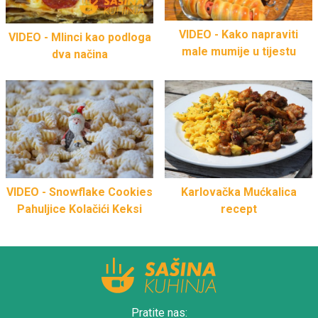
VIDEO - Kako napraviti
VIDEO - Mlinci kao podloga
male mumije u tijestu
dva načina
VIDEO - Snowflake Cookies
Karlovačka Mućkalica
Pahuljice Kolačići Keksi
recept
Pratite nas: