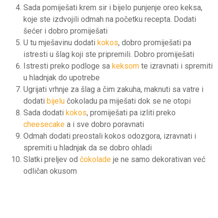
Sada pomiješati krem sir i bijelo punjenje oreo keksa,
koje ste izdvojili odmah na početku recepta. Dodati
šećer i dobro promiješati
U tu mješavinu dodati
kokos
, dobro promiješati pa
istresti u šlag koji ste pripremili. Dobro promiješati
Istresti preko podloge sa
keksom
te izravnati i spremiti
u hladnjak do upotrebe
Ugrijati vrhnje za šlag a čim zakuha, maknuti sa vatre i
dodati
bijelu
čokoladu pa miješati dok se ne otopi
Sada dodati
kokos
, promiješati pa izliti preko
cheesecake
a i sve dobro poravnati
Odmah dodati preostali kokos odozgora, izravnati i
spremiti u hladnjak da se dobro ohladi
Slatki preljev od
čokolade
je ne samo dekorativan već
odličan okusom