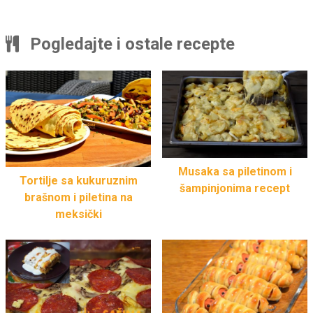
Pogledajte i ostale recepte
Musaka sa piletinom i
Tortilje sa kukuruznim
šampinjonima recept
brašnom i piletina na
meksički