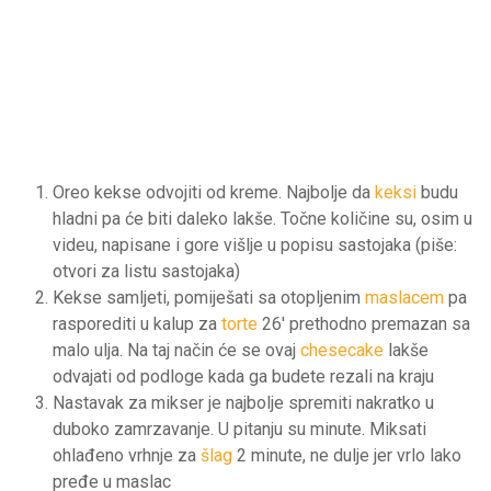
Oreo kekse odvojiti od kreme. Najbolje da
keksi
budu
hladni pa će biti daleko lakše. Točne količine su, osim u
videu, napisane i gore višlje u popisu sastojaka (piše:
otvori za listu sastojaka)
Kekse samljeti, pomiješati sa otopljenim
maslacem
pa
rasporediti u kalup za
torte
26′ prethodno premazan sa
malo ulja. Na taj način će se ovaj
chesecake
lakše
odvajati od podloge kada ga budete rezali na kraju
Nastavak za mikser je najbolje spremiti nakratko u
duboko zamrzavanje. U pitanju su minute. Miksati
ohlađeno vrhnje za
šlag
2 minute, ne dulje jer vrlo lako
pređe u maslac