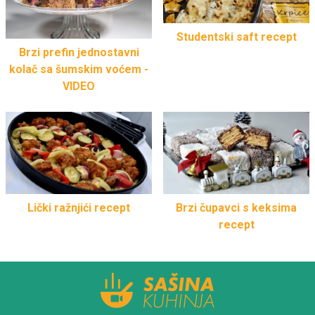
Studentski saft recept
Brzi prefin jednostavni
kolač sa šumskim voćem -
VIDEO
Lički ražnjići recept
Brzi čupavci s keksima
recept