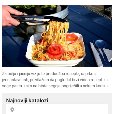
Za bolju i jasniju viziju te predodžbu recepta, usprkos
jednostavnosti, predlažem da pogledat brzi video recept za
vege pasta, kako ne biste negdje pogriješili u nekom koraku