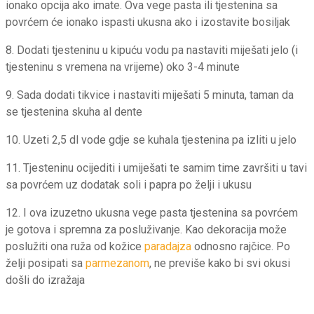
ionako opcija ako imate. Ova vege pasta ili tjestenina sa
povrćem će ionako ispasti ukusna ako i izostavite bosiljak
8. Dodati tjesteninu u kipuću vodu pa nastaviti miješati jelo (i
tjesteninu s vremena na vrijeme) oko 3-4 minute
9. Sada dodati tikvice i nastaviti miješati 5 minuta, taman da
se tjestenina skuha al dente
10. Uzeti 2,5 dl vode gdje se kuhala tjestenina pa izliti u jelo
11. Tjesteninu ocijediti i umiješati te samim time završiti u tavi
sa povrćem uz dodatak soli i papra po želji i ukusu
12. I ova izuzetno ukusna vege pasta tjestenina sa povrćem
je gotova i spremna za posluživanje. Kao dekoracija može
poslužiti ona ruža od kožice
paradajza
odnosno rajčice. Po
želji posipati sa
parmezanom
, ne previše kako bi svi okusi
došli do izražaja