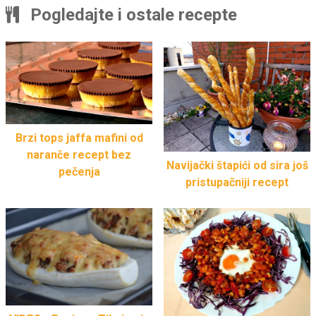
Pogledajte i ostale recepte
Brzi tops jaffa mafini od
naranče recept bez
Navijački štapići od sira još
pečenja
pristupačniji recept