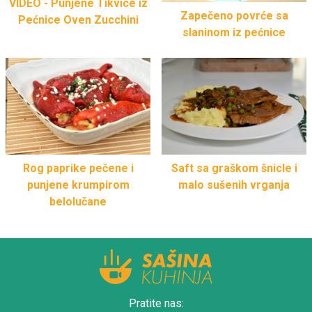
VIDEO - Punjene Tikvice iz
Zapečeno povrće sa
Pećnice Oven Zucchini
slaninom iz pećnice
Rog paprike pečene i
Saft sa graškom šnicle i
punjene krumpirom
malo sušenih vrganja
belolučane
Pratite nas: