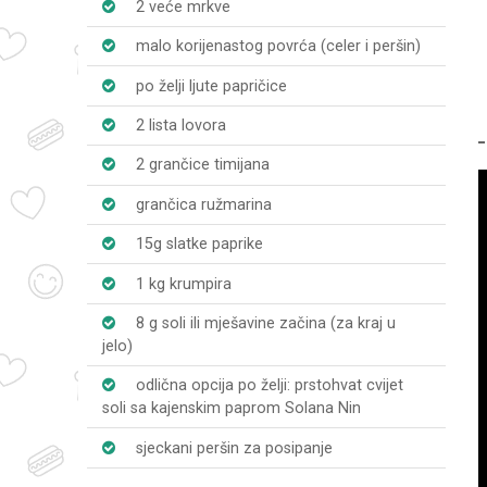
2 veće mrkve
malo korijenastog povrća (celer i peršin)
po želji ljute papričice
2 lista lovora
2 grančice timijana
grančica ružmarina
15g slatke paprike
1 kg krumpira
8 g soli ili mješavine začina (za kraj u
jelo)
odlična opcija po želji: prstohvat cvijet
soli sa kajenskim paprom Solana Nin
sjeckani peršin za posipanje