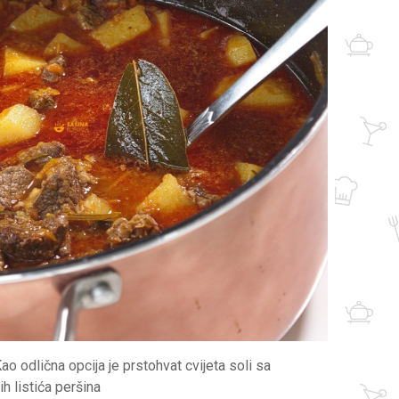
o odlična opcija je prstohvat cvijeta soli sa
h listića peršina