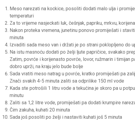
Meso narezati na kockice, posoliti dodati malo ulja i promije
temperaturi
Za to vrijeme nasjeckati luk, češnjak, papriku, mrkvu, korije
Nakon proteka vremena, junetinu ponovo promiješati i staviti 
minuta
Izvaditi sada meso van i držati je po strani poklopljeno do 
Na istu masnoću dodati po želji ljute papričice, svakako pre
Zatim, povrće i korijenasto povrće, lovor, ružmarin i timijan 
dobro uprži, na kraju jelo bude bolje
Sada vratiti meso natrag u povrće, kratko promiješati pa zal
Znači svakih 4-5 minuta zaliti sa odprilike 150 ml vode
Kada ste potrošili 1 litru vode a tekućina je skoro pa u potpu
minutu
Zaliti sa 1,2 litre vode, promiješati pa dodati krumpire nare
Čim zakuha, kuhati 20 minuta
Sada još posoliti po želji i nastaviti kuhati još 5 minuta