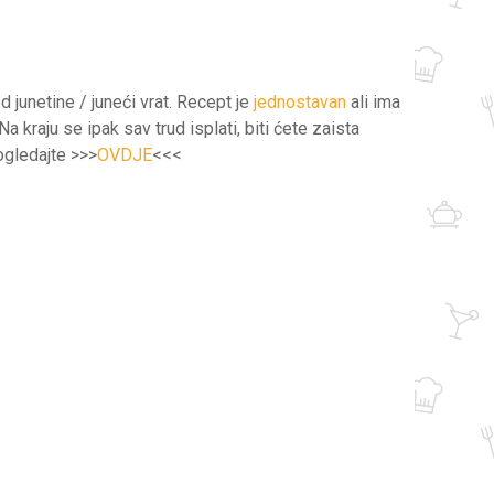
d junetine / juneći vrat. Recept je
jednostavan
ali ima
 kraju se ipak sav trud isplati, biti ćete zaista
pogledajte >>>
OVDJE
<<<