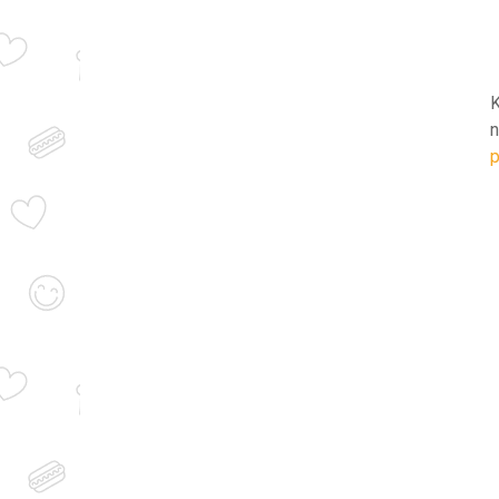
K
n
p