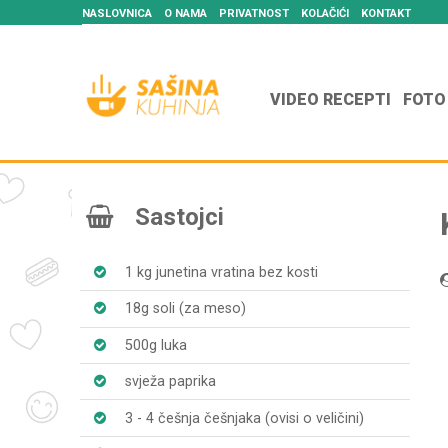
NASLOVNICA
O NAMA
PRIVATNOST
KOLAČIĆI
KONTAKT
VIDEO RECEPTI
FOTO
Sastojci
1 kg junetina vratina bez kosti
18g soli (za meso)
500g luka
svježa paprika
3 - 4 češnja češnjaka (ovisi o veličini)