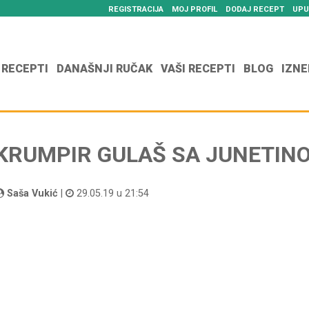
REGISTRACIJA
MOJ PROFIL
DODAJ RECEPT
UPU
 RECEPTI
DANAŠNJI RUČAK
VAŠI RECEPTI
BLOG
IZNE
KRUMPIR GULAŠ SA JUNETIN
Saša Vukić
|
29.05.19 u 21:54