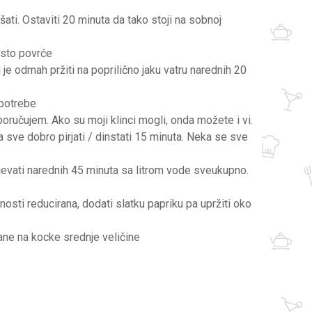
šati. Ostaviti 20 minuta da tako stoji na sobnoj
nasto povrće
je odmah pržiti na poprilično jaku vatru narednih 20
upotrebe
poručujem. Ako su moji klinci mogli, onda možete i vi.
pa sve dobro pirjati / dinstati 15 minuta. Neka se sve
ijevati narednih 45 minuta sa litrom vode sveukupno.
nosti reducirana, dodati slatku papriku pa upržiti oko
zane na kocke srednje veličine