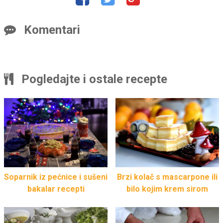
Komentari
Pogledajte i ostale recepte
Soparnik iz pećnice i sušeni
Brzi kolač s mascarpone ili
bakalar recepti
bilo kojim krem sirom