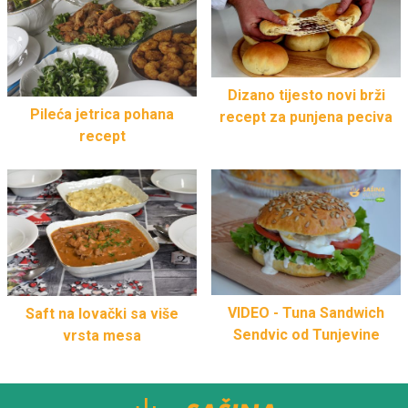
Dizano tijesto novi brži
Pileća jetrica pohana
recept za punjena peciva
recept
VIDEO - Tuna Sandwich
Saft na lovački sa više
Sendvic od Tunjevine
vrsta mesa