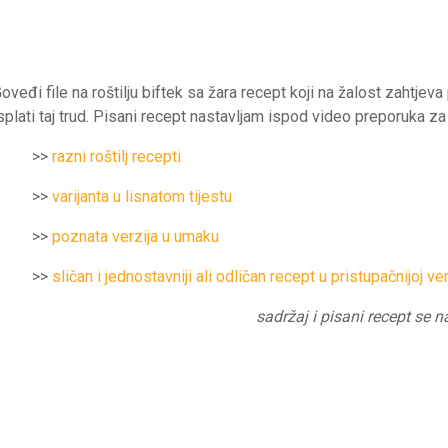
oveđi file na roštilju biftek sa žara recept koji na žalost zahtjev
splati taj trud. Pisani recept nastavljam ispod video preporuka za
>>
razni roštilj recepti
>>
varijanta u lisnatom tijestu
>>
poznata verzija u umaku
>>
sličan i jednostavniji ali odličan recept u pristupačnijoj ver
sadržaj i pisani recept se 