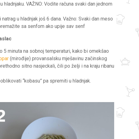
ana u hladnjaku. VAŽNO: Vodite računa svaki dan jednom
iti natrag u hladnjak još 6 dana. Važno: Svaki dan meso
premažite sa senfom ako upije sav senf
aslac
ko 5 minuta na sobnoj temperaturi, kako bi omekšao
opar
(mirođije) provansalsku mješavinu začinskog
rethodno sitno nasjeckali, čili po želji i na kraju ribanu
 oblikovati “kobasu” pa spremiti u hladnjak.