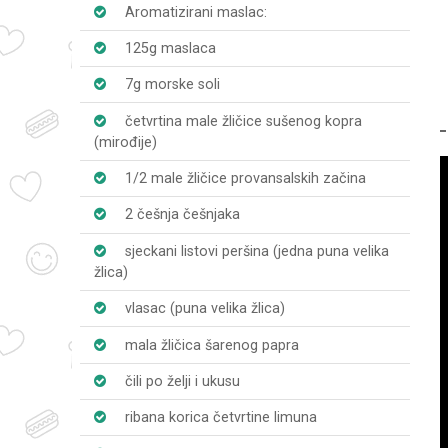
Aromatizirani maslac:
125g maslaca
7g morske soli
četvrtina male žličice sušenog kopra
(mirođije)
1/2 male žličice provansalskih začina
2 češnja češnjaka
sjeckani listovi peršina (jedna puna velika
žlica)
vlasac (puna velika žlica)
mala žličica šarenog papra
čili po želji i ukusu
ribana korica četvrtine limuna