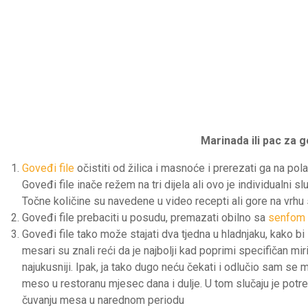
Marinada ili pac za g
Goveđi file
očistiti od žilica i masnoće i prerezati ga na po
Goveđi file inače režem na tri dijela ali ovo je individualni s
Točne količine su navedene u video recepti ali gore na vrhu s
Goveđi file prebaciti u posudu, premazati obilno sa
senfom
Goveđi file tako može stajati dva tjedna u hladnjaku, kako bi
mesari su znali reći da je najbolji kad poprimi specifičan miris
najukusniji. Ipak, ja tako dugo neću čekati i odlučio sam se ma
meso u restoranu mjesec dana i dulje. U tom slučaju je potreb
čuvanju mesa u narednom periodu