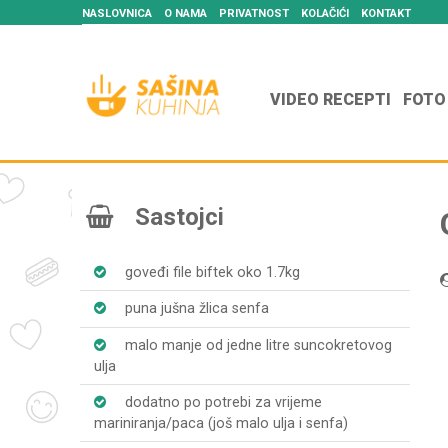
NASLOVNICA
O NAMA
PRIVATNOST
KOLAČIĆI
KONTAKT
VIDEO RECEPTI
FOTO
Sastojci
goveđi file biftek oko 1.7kg
puna jušna žlica senfa
malo manje od jedne litre suncokretovog
ulja
dodatno po potrebi za vrijeme
mariniranja/paca (još malo ulja i senfa)