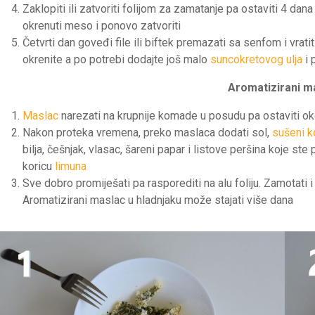
Zaklopiti ili zatvoriti folijom za zamatanje pa ostaviti 4 d
okrenuti meso i ponovo zatvoriti
Četvrti dan goveđi file ili biftek premazati sa senfom i vrat
okrenite a po potrebi dodajte još malo
suncokretovog ulja
i 
Aromatizirani m
Maslac
narezati na krupnije komade u posudu pa ostaviti o
Nakon proteka vremena, preko maslaca dodati sol,
sušeni k
bilja, češnjak, vlasac, šareni papar i listove peršina koje ste p
koricu
limuna
Sve dobro promiješati pa rasporediti na alu foliju. Zamotati i
Aromatizirani maslac u hladnjaku može stajati više dana