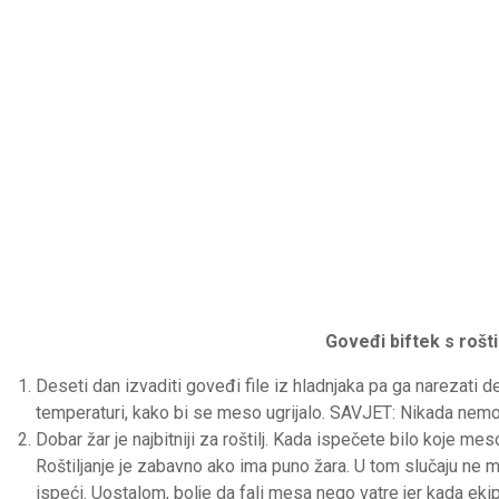
Goveđi biftek s roštil
Deseti dan izvaditi goveđi file iz hladnjaka pa ga narezati d
temperaturi, kako bi se meso ugrijalo. SAVJET: Nikada nem
Dobar žar je najbitniji za roštilj. Kada ispečete bilo koje meso 
Roštiljanje je zabavno ako ima puno žara. U tom slučaju ne m
ispeći. Uostalom, bolje da fali mesa nego vatre jer kada ekip