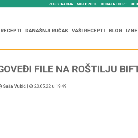
REGISTRACIJA
MOJ PROFIL
DODAJ RECEPT
UPU
 RECEPTI
DANAŠNJI RUČAK
VAŠI RECEPTI
BLOG
IZNE
GOVEĐI FILE NA ROŠTILJU BI
Saša Vukić
|
20.05.22 u 19:49