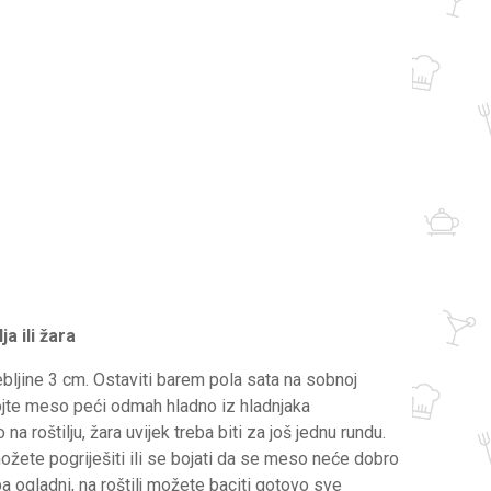
ja ili žara
ebljine 3 cm. Ostaviti barem pola sata na sobnoj
ojte meso peći odmah hladno iz hladnjaka
na roštilju, žara uvijek treba biti za još jednu rundu.
ožete pogriješiti ili se bojati da se meso neće dobro
a ogladni, na roštilj možete baciti gotovo sve