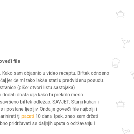
oveđi file
la. Kako sam objasnio u video receptu. Biftek odnosno
lučaj jer će mi tako lakše stati u predviđenu posudu.
tranice (piše: otvori listu sastojaka)
i dodati dosta ulja kako bi prekrilo meso
 savršeno biftek odležao. SAVJET: Stariji kuhari i
 i postane ljepljiv. Onda je goveđi file najbolji i
rinirati tj.
pacati
10 dana. Ipak, znao sam držati
no pridržavati se daljnjih uputa o održavanju i