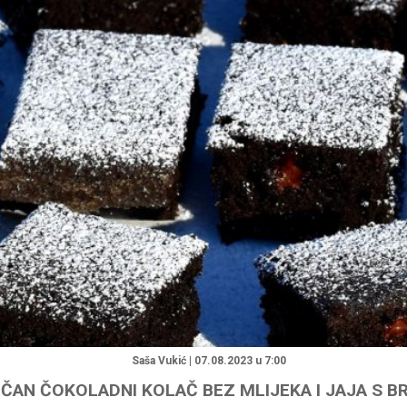
"
Saša Vukić | 07.08.2023 u 7:00
OČAN ČOKOLADNI KOLAČ BEZ MLIJEKA I JAJA S 