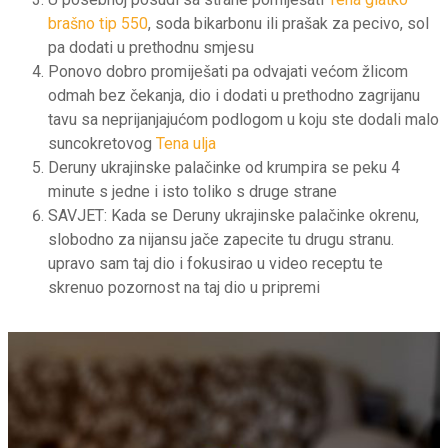
brašno tip 550
, soda bikarbonu ili prašak za pecivo, sol
pa dodati u prethodnu smjesu
Ponovo dobro promiješati pa odvajati većom žlicom
odmah bez čekanja, dio i dodati u prethodno zagrijanu
tavu sa neprijanjajućom podlogom u koju ste dodali malo
suncokretovog
Tena ulja
Deruny ukrajinske palačinke od krumpira se peku 4
minute s jedne i isto toliko s druge strane
SAVJET: Kada se Deruny ukrajinske palačinke okrenu,
slobodno za nijansu jače zapecite tu drugu stranu.
upravo sam taj dio i fokusirao u video receptu te
skrenuo pozornost na taj dio u pripremi