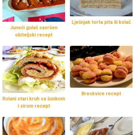
Lješnjak torta pita ili kolač
Juneći gulaš savršen
obiteljski recept
Breskvice recept
Rolani stari kruh sa šunkom
i sirom recept