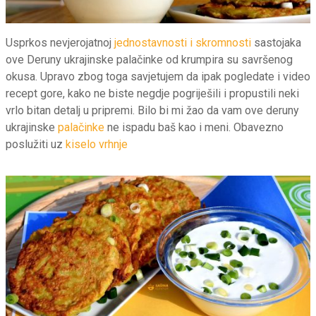
Usprkos nevjerojatnoj
jednostavnosti i skromnosti
sastojaka
ove Deruny ukrajinske palačinke od krumpira su savršenog
okusa. Upravo zbog toga savjetujem da ipak pogledate i video
recept gore, kako ne biste negdje pogriješili i propustili neki
vrlo bitan detalj u pripremi. Bilo bi mi žao da vam ove deruny
ukrajinske
palačinke
ne ispadu baš kao i meni. Obavezno
poslužiti uz
kiselo vrhnje