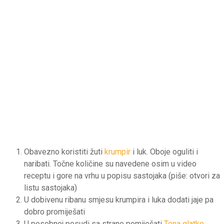
Obavezno koristiti žuti
krumpir
i luk. Oboje oguliti i
naribati. Točne količine su navedene osim u video
receptu i gore na vrhu u popisu sastojaka (piše: otvori za
listu sastojaka)
U dobivenu ribanu smjesu krumpira i luka dodati jaje pa
dobro promiješati
U posebnoj posudi sa strane pomiješati
Tena glatko