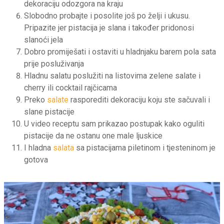
dekoraciju odozgora na kraju
Slobodno probajte i posolite još po želji i ukusu.
Pripazite jer pistacija je slana i također pridonosi
slanoći jela
Dobro promiješati i ostaviti u hladnjaku barem pola sata
prije posluživanja
Hladnu salatu poslužiti na listovima zelene salate i
cherry ili cocktail rajčicama
Preko
salate
rasporediti dekoraciju koju ste sačuvali i
slane pistacije
U video receptu sam prikazao postupak kako oguliti
pistacije da ne ostanu one male ljuskice
I hladna
salata
sa pistacijama piletinom i tjesteninom je
gotova