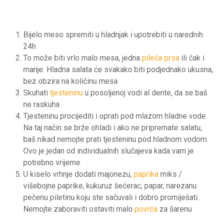
Bijelo meso spremiti u hladnjak i upotrebiti u narednih
24h
To može biti vrlo malo mesa, jedna
pileća prsa
ili čak i
manje. Hladna salata će svakako biti podjednako ukusna,
bez obzira na količinu mesa
Skuhati
tjesteninu
u posoljenoj vodi al dente, da se baš
ne raskuha
Tjesteninu procijediti i oprati pod mlazom hladne vode.
Na taj način se brže ohladi i ako ne pripremate salatu,
baš nikad nemojte prati tjesteninu pod hladnom vodom.
Ovo je jedan od individualnih slučajeva kada vam je
potrebno vrijeme
U kiselo vrhnje dodati majonezu,
paprika
miks /
višebojne paprike, kukuruz šećerac, papar, narezanu
pečenu piletinu koju ste sačuvali i dobro promiješati.
Nemojte zaboraviti ostaviti malo
povrća
za šarenu