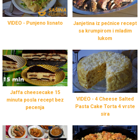
VIDEO - Punjeno lisnato
Janjetina iz pećnice recept
sa krumpirom i mladim
lukom
Jaffa cheesecake 15
VIDEO - 4 Cheese Salted
minuta posla recept bez
Pasta Cake Torta 4 vrste
pecenja
sira