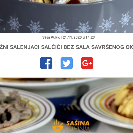
"
Saša Vukić | 21.11.2020 u 14:23
ŽNI SALENJACI SALČIĆI BEZ SALA SAVRŠENOG O