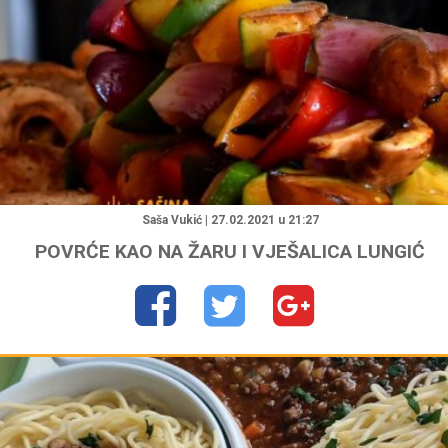
"
Saša Vukić | 27.02.2021 u 21:27
POVRĆE KAO NA ŽARU I VJEŠALICA LUNGIĆ