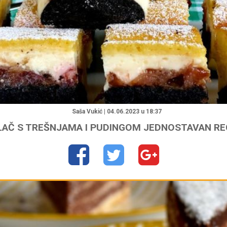
"
Saša Vukić | 04.06.2023 u 18:37
LAČ S TREŠNJAMA I PUDINGOM JEDNOSTAVAN R