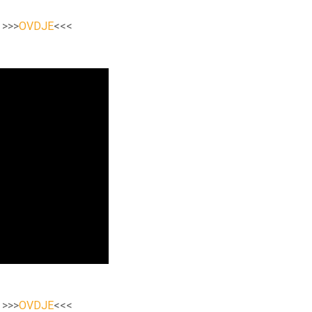
e >>>
OVDJE
<<<
e >>>
OVDJE
<<<