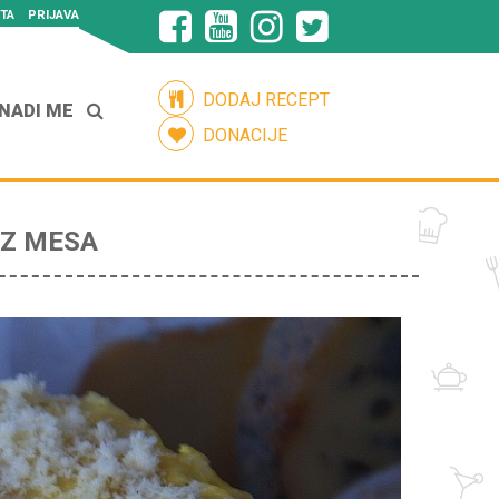
TA
PRIJAVA
DODAJ RECEPT
NADI ME
DONACIJE
EZ MESA