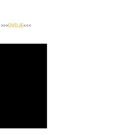
e >>>
OVDJE
<<<