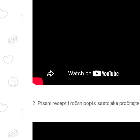
2. Pisani recept i ročan popis sastojaka pročitajt