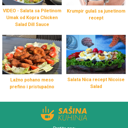
VIDEO - Salata sa Piletinom
Krumpir gulaš sa junetinom
Umak od Kopra Chicken
recept
Salad Dill Sauce
Salata Nica recept Nicoise
Lažno pohano meso
Salad
prefino i pristupačno