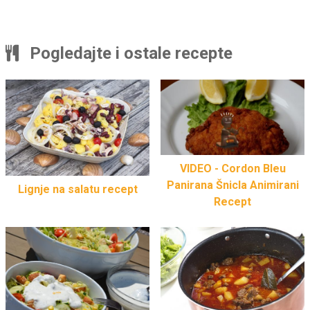
Pogledajte i ostale recepte
VIDEO - Cordon Bleu
Panirana Šnicla Animirani
Lignje na salatu recept
Recept