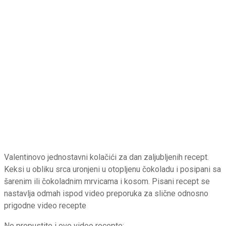
Valentinovo jednostavni kolačići za dan zaljubljenih recept.
Keksi u obliku srca uronjeni u otopljenu čokoladu i posipani sa
šarenim ili čokoladnim mrvicama i kosom. Pisani recept se
nastavlja odmah ispod video preporuka za slične odnosno
prigodne video recepte
Ne propustite i ove video recepte: