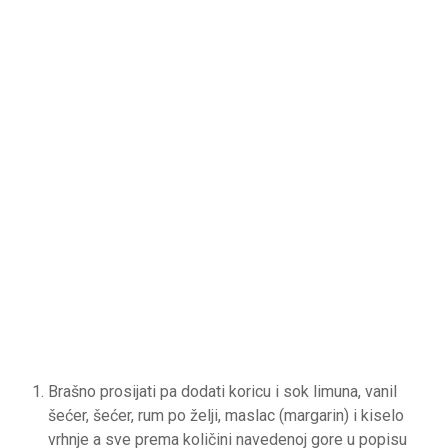
Brašno prosijati pa dodati koricu i sok limuna, vanil
šećer, šećer, rum po želji, maslac (margarin) i kiselo
vrhnje a sve prema količini navedenoj gore u popisu