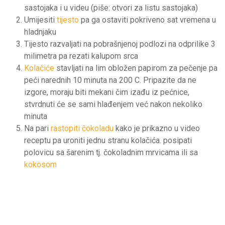
sastojaka i u videu (piše: otvori za listu sastojaka)
Umijesiti
tijesto
pa ga ostaviti pokriveno sat vremena u
hladnjaku
Tijesto razvaljati na pobrašnjenoj podlozi na odprilike 3
milimetra pa rezati kalupom srca
Kolačiće
stavljati na lim obložen papirom za pečenje pa
peći narednih 10 minuta na 200 C. Pripazite da ne
izgore, moraju biti mekani čim izađu iz pećnice,
stvrdnuti će se sami hlađenjem već nakon nekoliko
minuta
Na pari
rastopiti čokoladu
kako je prikazno u video
receptu pa uroniti jednu stranu kolačića. posipati
polovicu sa šarenim tj. čokoladnim mrvicama ili sa
kokosom