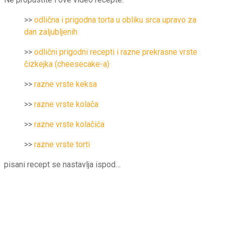
>>
odlična i prigodna torta u obliku srca upravo za
dan zaljubljenih
>>
odlični prigodni recepti i razne prekrasne vrste
čizkejka (cheesecake-a)
>>
razne vrste keksa
>>
razne vrste kolača
>>
razne vrste kolačića
>>
razne vrste torti
pisani recept se nastavlja ispod…