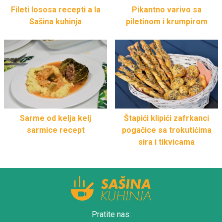
Fileti lososa recepti a la
Pikantno varivo sa
Sašina kuhinja
piletinom i krumpirom
Sarme od kelja kelj
Štapići klipići zafrkanci
sarmice recept
pogačice sa trokutićima
sira i tikvicama
Pratite nas: