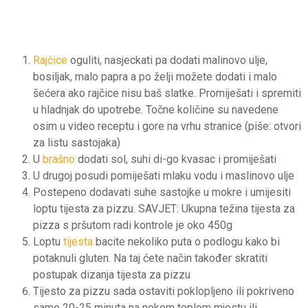
Rajčice
oguliti, nasjeckati pa dodati malinovo ulje,
bosiljak, malo papra a po želji možete dodati i malo
šećera ako rajčice nisu baš slatke. Promiješati i spremiti
u hladnjak do upotrebe. Točne količine su navedene
osim u video receptu i gore na vrhu stranice (piše: otvori
za listu sastojaka)
U
brašno
dodati sol, suhi di-go kvasac i promiješati
U drugoj posudi pomiješati mlaku vodu i maslinovo ulje
Postepeno dodavati suhe sastojke u mokre i umijesiti
loptu tijesta za pizzu. SAVJET: Ukupna težina tijesta za
pizza s pršutom radi kontrole je oko 450g
Loptu
tijesta
bacite nekoliko puta o podlogu kako bi
potaknuli gluten. Na taj ćete način također skratiti
postupak dizanja tijesta za pizzu
Tijesto za pizzu sada ostaviti poklopljeno ili pokriveno
samo 20-25 minuta na nekom toplom mjestu ili