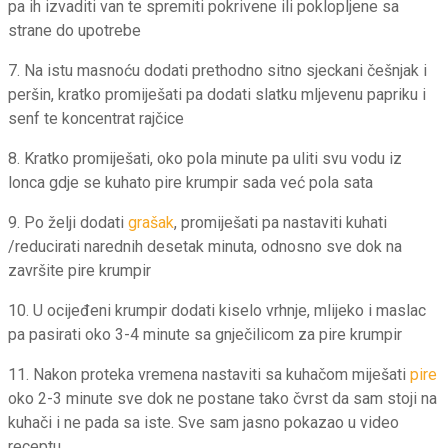
pa ih izvaditi van te spremiti pokrivene ili poklopljene sa
strane do upotrebe
7. Na istu masnoću dodati prethodno sitno sjeckani češnjak i
peršin, kratko promiješati pa dodati slatku mljevenu papriku i
senf te koncentrat rajčice
8. Kratko promiješati, oko pola minute pa uliti svu vodu iz
lonca gdje se kuhato pire krumpir sada već pola sata
9. Po želji dodati
grašak
, promiješati pa nastaviti kuhati
/reducirati narednih desetak minuta, odnosno sve dok na
završite pire krumpir
10. U ocijeđeni krumpir dodati kiselo vrhnje, mlijeko i maslac
pa pasirati oko 3-4 minute sa gnječilicom za pire krumpir
11. Nakon proteka vremena nastaviti sa kuhačom miješati
pire
oko 2-3 minute sve dok ne postane tako čvrst da sam stoji na
kuhači i ne pada sa iste. Sve sam jasno pokazao u video
receptu