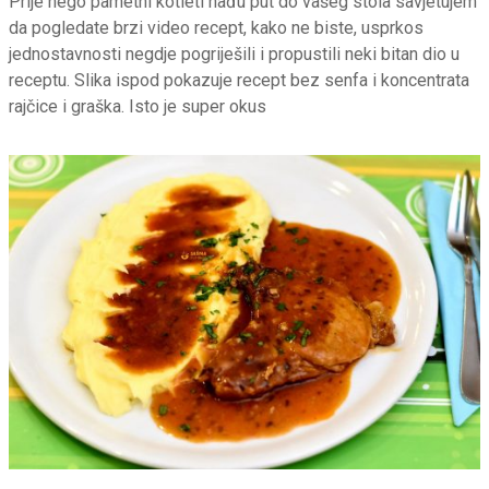
Prije nego pametni kotleti nađu put do vašeg stola savjetujem
da pogledate brzi video recept, kako ne biste, usprkos
jednostavnosti negdje pogriješili i propustili neki bitan dio u
receptu. Slika ispod pokazuje recept bez senfa i koncentrata
rajčice i graška. Isto je super okus