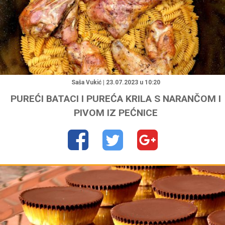
"
Saša Vukić | 23.07.2023 u 10:20
PUREĆI BATACI I PUREĆA KRILA S NARANČOM I
PIVOM IZ PEĆNICE