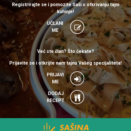
Registrirajte se i pomozite Saši u otkrivanju tajni
kuhinje!
UČLANI
ME
Već ste član? Što čekate?
Prijavite se i otkrijte nam tajnu Vašeg specijaliteta!
PRIJAVI
ME
DODAJ
RECEPT