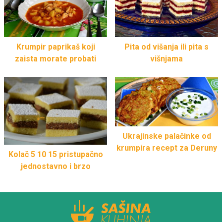
Krumpir paprikaš koji
Pita od višanja ili pita s
zaista morate probati
višnjama
Ukrajinske palačinke od
krumpira recept za Deruny
Kolač 5 10 15 pristupačno
jednostavno i brzo