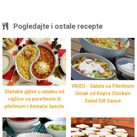
Pogledajte i ostale recepte
VIDEO - Salata sa Piletinom
Shiitake gljive u umaku od
Umak od Kopra Chicken
rajčice sa puretinom ili
Salad Dill Sauce
piletinom i domaće špecle