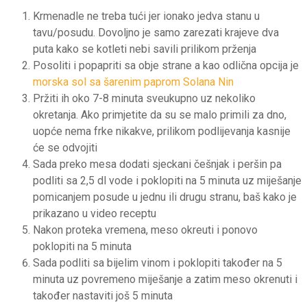
Krmenadle ne treba tući jer ionako jedva stanu u
tavu/posudu. Dovoljno je samo zarezati krajeve dva
puta kako se kotleti nebi savili prilikom prženja
Posoliti i popapriti sa obje strane a kao odlična opcija je
morska sol sa šarenim paprom Solana Nin
Pržiti ih oko 7-8 minuta sveukupno uz nekoliko
okretanja. Ako primjetite da su se malo primili za dno,
uopće nema frke nikakve, prilikom podlijevanja kasnije
će se odvojiti
Sada preko mesa dodati sjeckani češnjak i peršin pa
podliti sa 2,5 dl vode i poklopiti na 5 minuta uz miješanje
pomicanjem posude u jednu ili drugu stranu, baš kako je
prikazano u video receptu
Nakon proteka vremena, meso okreuti i ponovo
poklopiti na 5 minuta
Sada podliti sa bijelim vinom i poklopiti također na 5
minuta uz povremeno miješanje a zatim meso okrenuti i
također nastaviti još 5 minuta