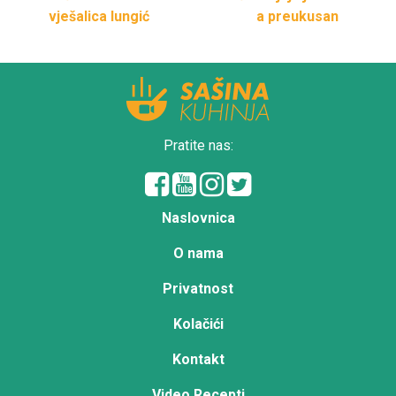
vješalica lungić
a preukusan
Pratite nas:
Naslovnica
O nama
Privatnost
Kolačići
Kontakt
Video Recepti