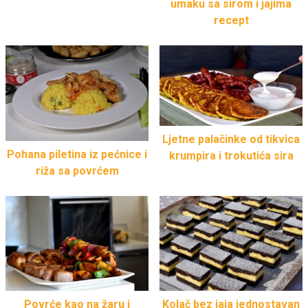
umaku sa sirom i jajima
recept
Ljetne palačinke od tikvica
Pohana piletina iz pećnice i
krumpira i trokutića sira
riža sa povrćem
Povrće kao na žaru i
Kolač bez jaja jednostavan