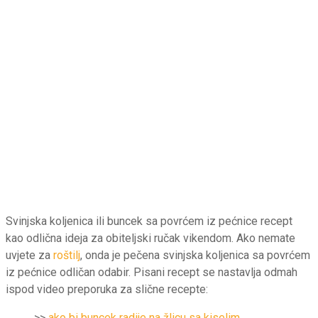
Svinjska koljenica ili buncek sa povrćem iz pećnice recept
kao odlična ideja za obiteljski ručak vikendom. Ako nemate
uvjete za
roštilj
, onda je pečena svinjska koljenica sa povrćem
iz pećnice odličan odabir. Pisani recept se nastavlja odmah
ispod video preporuka za slične recepte:
>>
ako bi buncek radije na žlicu sa kiselim