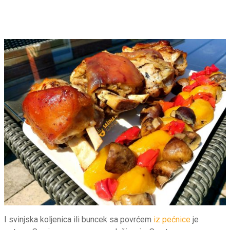
I svinjska koljenica ili buncek sa povrćem
iz pećnice
je