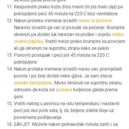
Rasporediti preko kože žlicu masti (ili još malo ulja) pa
poklopljeno peći 45 minuta na 220 C bez ventilatora
Nakon proteka vremena izvaditi
meso iz pećnice
.
Naravno izvaditi ga van iz posude za pečenje. Krumpire
okrenuti pa dodati luk narezan na ploške i svježu
slatku
crvenu papriku
. Vratiti meso preko krumpira sa povrćem
ali ga okrenuti na suprotnu stranu kako se peklo
Ponoviti postupak i peći još 45 minuta na 220 C
poklopljeno
Nakon proteka vremena izvaditi meso van, promiješati
povrće i po želji dodati neke gljive. Ja sam stavio
smeđe šampinjone
. Meso okrenuti na suprotnu stranu,
odnosno da koža od
svinjske
koljenice gleda prema
gore
Vratiti natrag u pećnicu na istu temperaturu i nastaviti
peći još oko pola sata, tj. do željene zlatne boje uz
povremena podlijevanja.
SAVJET: Možete nakon petnaestak minuta zaliti i sa