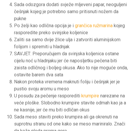
Sada odozgora dodati svježe mljeveni papar, neoguljeni
češnjak kojeg je potrebno samo pritisnuti nožem da
pukne
Po želji kao odlična opcija je i
grančica ružmarina
kojeg
rasporedite preko svinjske koljenice
Zaliti sa samo dvije žlice ulja i zatvoriti aluminijskom
folijom i spremiti u hladnjak
SAVJET: Preporučujem da svinjska koljenica ostane
cijelu noć u hladnjaku jer će naposljetku pečena biti
zaista odličnog i boljeg okusa. Ako to nije moguće onda,
ostavite barem dva sata
Nakon proteka vremena maknuti foliju i češnjak jer je
pustio svoju aromu u meso
U posudu za pečenje rasporediti
krumpire
narezane na
veće ploške. Slobodno krumpire stavite odmah kao ja a
ne kasnije, jer će mu biti odličan okus
Sada meso staviti preko krumpira ali ga okrenuti na
suprotnu stranu od one kako se meso mariniralo. Znači
da koža gleda prema gore