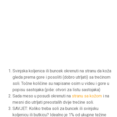
Svinjska koljenica ili buncek okrenuti na stranu da koža
gleda prema gore i posoliti (dobro utrljati) sa trećinom
soli. Točne količine su napisane osim u videu i gore u
popisu sastojaka (piše: otvori za listu sastojaka)
Sada meso u posudi okrenuti na
stranu sa kožom
i na
mesni dio utrljati preostalih dvije trećine soli.
SAVJET: Koliko treba soli za buncek ili svinjsku
koljenicu ili butkicu? Idealno je 1% od ukupne težine