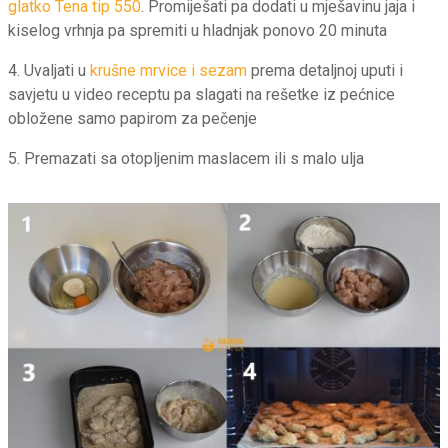
glatko Tena tip 550
. Promiješati pa dodati u mješavinu jaja i
kiselog vrhnja pa spremiti u hladnjak ponovo 20 minuta
4. Uvaljati u
krušne mrvice i sezam
prema detaljnoj uputi i
savjetu u video receptu pa slagati na rešetke iz pećnice
obložene samo papirom za pečenje
5. Premazati sa otopljenim maslacem ili s malo ulja