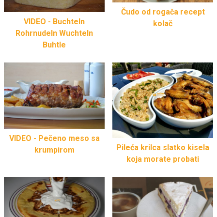
Čudo od rogača recept
VIDEO - Buchteln
kolač
Rohrnudeln Wuchteln
Buhtle
VIDEO - Pečeno meso sa
Pileća krilca slatko kisela
krumpirom
koja morate probati