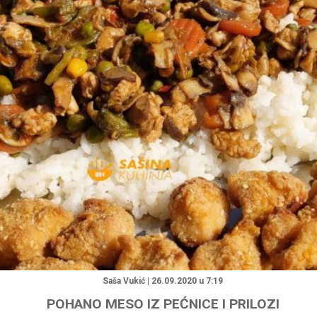
"
Saša Vukić | 26.09.2020 u 7:19
POHANO MESO IZ PEĆNICE I PRILOZI