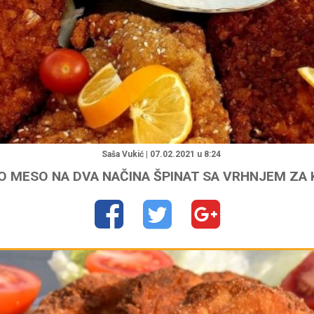
"
Saša Vukić | 07.02.2021 u 8:24
 MESO NA DVA NAČINA ŠPINAT SA VRHNJEM ZA