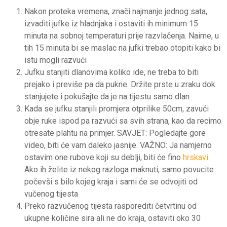
Nakon proteka vremena, znači najmanje jednog sata,
izvaditi jufke iz hladnjaka i ostaviti ih minimum 15
minuta na sobnoj temperaturi prije razvlačenja. Naime, u
tih 15 minuta bi se maslac na jufki trebao otopiti kako bi
istu mogli razvući
Jufku stanjiti dlanovima koliko ide, ne treba to biti
prejako i previše pa da pukne. Držite prste u zraku dok
stanjujete i pokušajte da je na tijestu samo dlan
Kada se jufku stanjili promjera otprilike 50cm, zavući
obje ruke ispod pa razvući sa svih strana, kao da recimo
otresate plahtu na primjer. SAVJET: Pogledajte gore
video, biti će vam daleko jasnije. VAŽNO: Ja namjerno
ostavim one rubove koji su deblji, biti će fino
hrskavi
.
Ako ih želite iz nekog razloga maknuti, samo povucite
počevši s bilo kojeg kraja i sami će se odvojiti od
vučenog tijesta
Preko razvučenog tijesta rasporediti četvrtinu od
ukupne količine sira ali ne do kraja, ostaviti oko 30