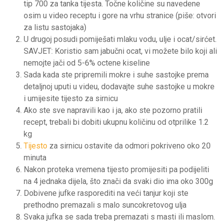
tip 700 za tanka tijesta. Točne količine su navedene
osim u video receptu i gore na vrhu stranice (piše: otvori
za listu sastojaka)
U drugoj posudi pomiješati mlaku vodu, ulje i ocat/sirćet.
SAVJET: Koristio sam jabučni ocat, vi možete bilo koji ali
nemojte jači od 5-6% octene kiseline
Sada kada ste pripremili mokre i suhe sastojke prema
detaljnoj uputi u videu, dodavajte suhe sastojke u mokre
i umijesite tijesto za sirnicu
Ako ste sve napravili kao i ja, ako ste pozorno pratili
recept, trebali bi dobiti ukupnu količinu od otprilike 1.2
kg
Tijesto
za sirnicu ostavite da odmori pokriveno oko 20
minuta
Nakon proteka vremena tijesto promijesiti pa podijeliti
na 4 jednaka dijela, što znači da svaki dio ima oko 300g
Dobivene jufke rasporediti na veći tanjur koji ste
prethodno premazali s malo suncokretovog ulja
Svaka jufka se sada treba premazati s masti ili maslom.