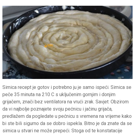
Sirnica recept je gotov i potrebno ju je samo ispeći. Sirnica se
peče 35 minuta na 210 C s uključenim gornjim i donjim
grijačem, znači bez ventilatora na vrući zrak. Savjet: Obzirom
da vi najbolje poznajete svoju pećnicu i jačinu grijača,
predlažem da pogledate u pećnicu s vremena na vrijeme kako
bi ste bili sigurno da se dobro ispekla. Bitno je da znate da se
sirnica u stvari ne može prepeći. Stoga od te konstatacije