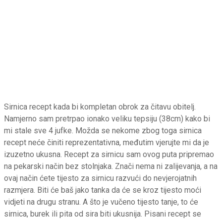
Sirnica recept kada bi kompletan obrok za čitavu obitelj.
Namjerno sam pretrpao ionako veliku tepsiju (38cm) kako bi
mi stale sve 4 jufke. Možda se nekome zbog toga sirnica
recept neće činiti reprezentativna, međutim vjerujte mi da je
izuzetno ukusna. Recept za sirnicu sam ovog puta pripremao
na pekarski način bez stolnjaka. Znači nema ni zalijevanja, a na
ovaj način ćete tijesto za sirnicu razvući do nevjerojatnih
razmjera. Biti će baš jako tanka da će se kroz tijesto moći
vidjeti na drugu stranu. A što je vučeno tijesto tanje, to će
sirnica, burek ili pita od sira biti ukusnija. Pisani recept se