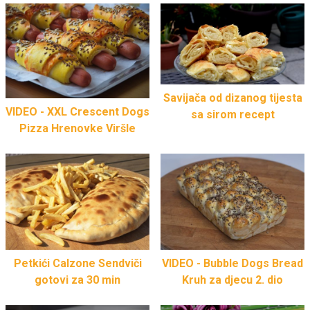
Savijača od dizanog tijesta
VIDEO - XXL Crescent Dogs
sa sirom recept
Pizza Hrenovke Viršle
Petkići Calzone Sendviči
VIDEO - Bubble Dogs Bread
gotovi za 30 min
Kruh za djecu 2. dio