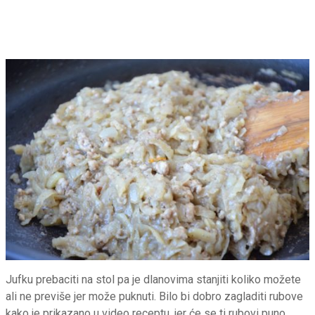
Jufku prebaciti na stol pa je dlanovima stanjiti koliko možete
ali ne previše jer može puknuti. Bilo bi dobro zagladiti rubove
kako je prikazano u video receptu, jer će se ti rubovi puno