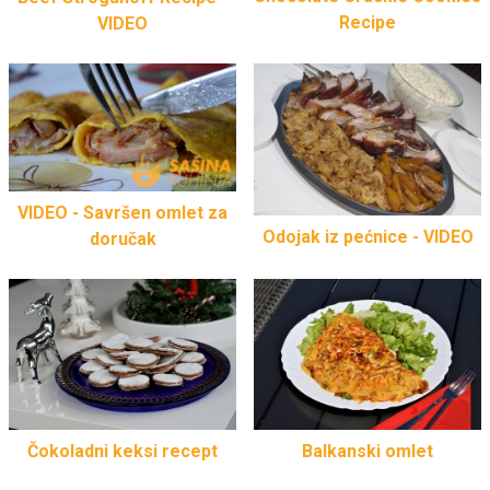
Recipe
VIDEO
VIDEO - Savršen omlet za
Odojak iz pećnice - VIDEO
doručak
Čokoladni keksi recept
Balkanski omlet