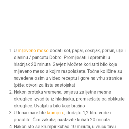
U
mljeveno meso
dodati sol, papar, češnjak, peršin, ulje i
slaninu / pancetu Dobro. Promiješati i spremiti u
hladnjak 20 minuta. Savjet: Možete koristiti bilo koje
mljeveno meso s kojim raspolažete. Točne količine su
navedene osim u video receptu i gore na vrhu stranice
(piše: otvori za listu sastojaka)
Nakon proteka vremena, smjesu za ljetne mesne
okruglice izvadite iz hladnjaka, promiješajte pa oblikujte
okruglice. Uvaljati u bilo koje brašno
U lonac narežite
krumpire
, dodajte 1,2 litre vode i
posolite. Čim zakuha, nastavite kuhati 20 minuta
Nakon što se krumpir kuhao 10 minuta, u vruću tavu