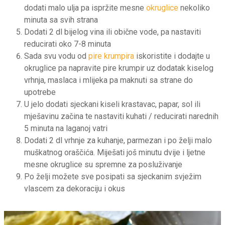
dodati malo ulja pa ispržite mesne
okruglice
nekoliko
minuta sa svih strana
Dodati 2 dl bijelog vina ili obične vode, pa nastaviti
reducirati oko 7-8 minuta
Sada svu vodu od
pire krumpira
iskoristite i dodajte u
okruglice pa napravite pire krumpir uz dodatak kiselog
vrhnja, maslaca i mlijeka pa maknuti sa strane do
upotrebe
U jelo dodati sjeckani kiseli krastavac, papar, sol ili
mješavinu začina te nastaviti kuhati / reducirati narednih
5 minuta na laganoj vatri
Dodati 2 dl vrhnje za kuhanje, parmezan i po želji malo
muškatnog oraščića. Miješati još minutu dvije i ljetne
mesne okruglice su spremne za posluživanje
Po želji možete sve posipati sa sjeckanim svježim
vlascem za dekoraciju i okus