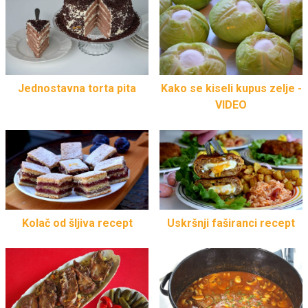
Jednostavna torta pita
Kako se kiseli kupus zelje -
VIDEO
Kolač od šljiva recept
Uskršnji faširanci recept