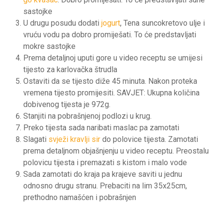
sastojke
U drugu posudu dodati
jogurt
, Tena suncokretovo ulje i
vruću vodu pa dobro promiješati. To će predstavljati
mokre sastojke
Prema detaljnoj uputi gore u video receptu se umijesi
tijesto za karlovačka štrudla
Ostaviti da se tijesto diže 45 minuta. Nakon proteka
vremena tijesto promijesiti. SAVJET: Ukupna količina
dobivenog tijesta je 972g.
Stanjiti na pobrašnjenoj podlozi u krug.
Preko tijesta sada naribati maslac pa zamotati
Slagati
svježi kravlji sir
do polovice tijesta. Zamotati
prema detaljnom objašnjenju u video receptu. Preostalu
polovicu tijesta i premazati s kistom i malo vode
Sada zamotati do kraja pa krajeve saviti u jednu
odnosno drugu stranu. Prebaciti na lim 35x25cm,
prethodno namašćen i pobrašnjen