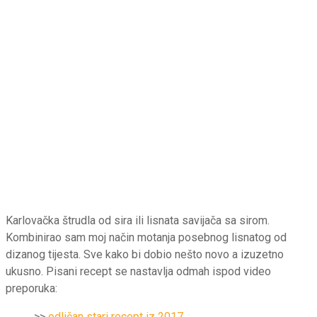
Karlovačka štrudla od sira ili lisnata savijača sa sirom.
Kombinirao sam moj način motanja posebnog lisnatog od
dizanog tijesta. Sve kako bi dobio nešto novo a izuzetno
ukusno. Pisani recept se nastavlja odmah ispod video
preporuka:
>>
odličan stari recept iz 2017.