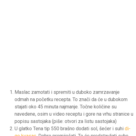
Maslac zamotati i spremiti u duboko zamrzavanje
odmah na početku recepta. To znači da će u dubokom
stajati oko 45 minuta najmanje. Točne količine su
navedene, osim u video receptu i gore na vrhu stranice u
popisu sastojaka (piše: otvori za listu sastojaka)
U glatko Tena tip 550 brašno dodati sol, šećer i suhi
di-
go kvasac
. Dobro promiješati. To će predstavljati suhe