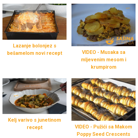
Lazanje bolonjez s
VIDEO - Musaka sa
bešamelom novi recept
mljevenim mesom i
krumpirom
Kelj varivo s junetinom
VIDEO - Pužići sa Makom
recept
Poppy Seed Crescents