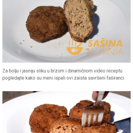
Za bolju i jasniju sliku u brzom i dinamičnom video receptu
pogledajte kako su meni ispali ovi zaista savršeni faširanci