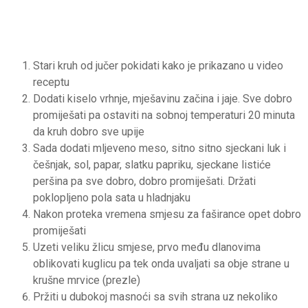
Stari kruh od jučer pokidati kako je prikazano u video
receptu
Dodati kiselo vrhnje, mješavinu začina i jaje. Sve dobro
promiješati pa ostaviti na sobnoj temperaturi 20 minuta
da kruh dobro sve upije
Sada dodati mljeveno meso, sitno sitno sjeckani luk i
češnjak, sol, papar, slatku papriku, sjeckane listiće
peršina pa sve dobro, dobro promiješati. Držati
poklopljeno pola sata u hladnjaku
Nakon proteka vremena smjesu za faširance opet dobro
promiješati
Uzeti veliku žlicu smjese, prvo među dlanovima
oblikovati kuglicu pa tek onda uvaljati sa obje strane u
krušne mrvice (prezle)
Pržiti u dubokoj masnoći sa svih strana uz nekoliko