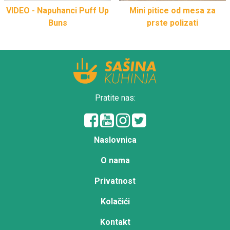
VIDEO - Napuhanci Puff Up
Mini pitice od mesa za
Buns
prste polizati
Pratite nas:
Naslovnica
O nama
Privatnost
Kolačići
Kontakt