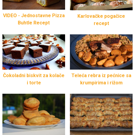
VIDEO - Jednostavne Pizza
Karlovačke pogačice
Buhtle Recept
recept
Čokoladni biskvit za kolače
Teleća rebra iz pećnice sa
i torte
krumpirima i rižom