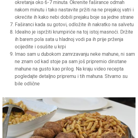
okretanja oko 6-7 minuta. Okrenite faširance odmah
nakom minutu i tako nastavite pržiti na ne prejakoj vatri i
okrećite ih kako nebi dobili prejaku boje sa jedne strane
Faširanci kada su gotovi, odložite ih nakratko na salvetu
Idealno je ispržiti krumpiriće na toj istoj masnoći. Držite
ih barem pola sata u hladnoj vodi pa ih prije prženja
ocijedite i osušite u krpi
Imao sam u dubokom zamrzavanju neke mahune, ni sam
ne znam od kad stoje pa sam još pripremio dinstane
mahune na gusto kao prilog. Na kraju video recepta
pogledajte detaljno pripremu i tih mahuna. Stvarno su
bile odlične