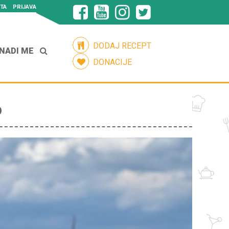
TA
PRIJAVA
DODAJ RECEPT
NADI ME
DONACIJE
D