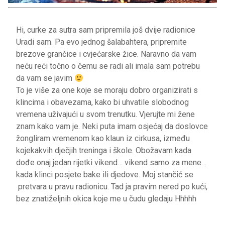
Hi, curke za sutra sam pripremila još dvije radionice
Uradi sam. Pa evo jednog šalabahtera, pripremite
brezove grančice i cvjećarske žice. Naravno da vam
neću reći točno o čemu se radi ali imala sam potrebu
da vam se javim
To je više za one koje se moraju dobro organizirati s
klincima i obavezama, kako bi uhvatile slobodnog
vremena uživajući u svom trenutku. Vjerujte mi žene
znam kako vam je. Neki puta imam osjećaj da doslovce
žongliram vremenom kao klaun iz cirkusa, između
kojekakvih dječjih treninga i škole. Obožavam kada
dođe onaj jedan rijetki vikend… vikend samo za mene…
kada klinci posjete bake ili djedove. Moj stančić se
pretvara u pravu radionicu. Tad ja pravim nered po kući,
bez znatiželjnih okica koje me u čudu gledaju Hhhhh