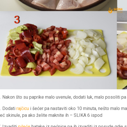
. Nakon što su paprike malo uvenule, dodati luk, malo posoliti pa
. Dodati
rajčicu
i šećer pa nastaviti oko 10 minuta, nešto malo m
eć skinule, pa ako želite maknite ih – SLIKA 6 ispod
. Izvaditi
pileće
batake iz pećnice pa ih izvaditi iz posude gdje 