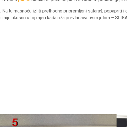
. Na tu masnoću izliti prethodno pripremljeni sataraš, popapriti i
i nije ukusno u toj mjeri kada riža prevladava ovim jelom – SLIK