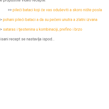
e propustite video recepte:
>>
pileći bataci koji će vas oduševiti a skoro nište posla
>>
pohani pileći bataci a da su pečeni unutra a zlatni izvana
>>
sataras i tjestenina u kombinaciji, prefino i brzo
isani recept se nastavlja ispod…