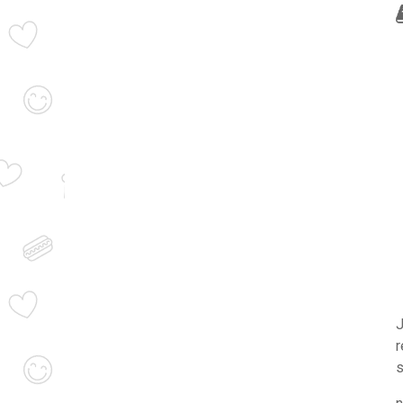
J
r
s