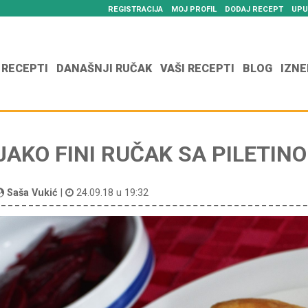
REGISTRACIJA
MOJ PROFIL
DODAJ RECEPT
UPU
 RECEPTI
DANAŠNJI RUČAK
VAŠI RECEPTI
BLOG
IZNE
JAKO FINI RUČAK SA PILETIN
Saša Vukić
|
24.09.18 u 19:32