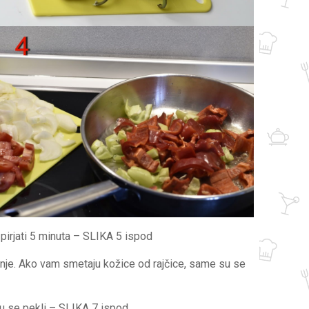
 pirjati 5 minuta – SLIKA 5 ispod
anje. Ako vam smetaju kožice od rajčice, same su se
su se pekli – SLIKA 7 ispod