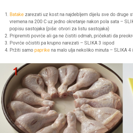
Batake
zarezati uz kost na najdebljem dijelu sve do druge stra
vremena na 200 C uz jedno okretanje nakon pola sata – SLIK
popisu sastojaka (piše: otvori za listu sastojaka)
Pripremiti povrće ali ga ne čistiti odmah, pričekati da preo
Povrće očistiti pa krupno narezati – SLIKA 3 ispod
Pržiti samo
paprike
na malo ulja nekoliko minuta – SLIKA 4