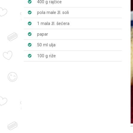
400 g rajčice
pola male žl. soli
1 mala žl. šećera
papar
50 ml ulja
100 g riže