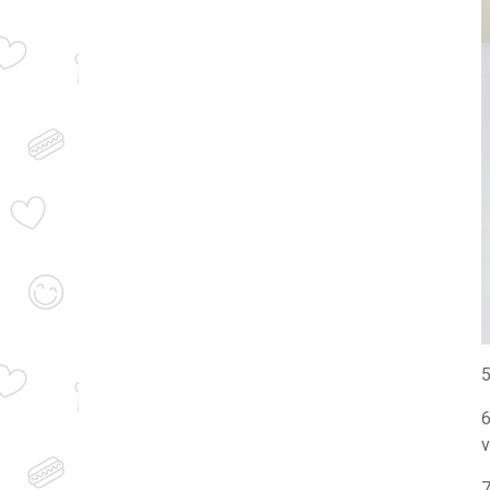
5
6
v
7