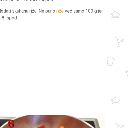
 dodati skuhanu rižu. Ne puno
riže
već samo 100 g jer
A 8 ispod