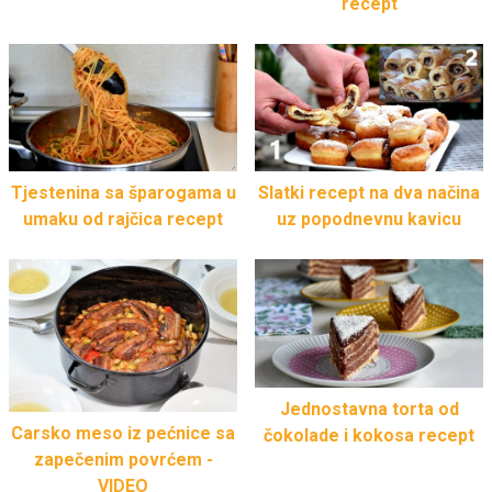
recept
Tjestenina sa šparogama u
Slatki recept na dva načina
umaku od rajčica recept
uz popodnevnu kavicu
Jednostavna torta od
Carsko meso iz pećnice sa
čokolade i kokosa recept
zapečenim povrćem -
VIDEO