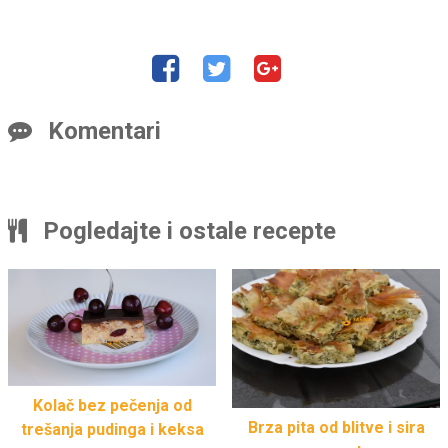
Komentari
Pogledajte i ostale recepte
Kolač bez pečenja od
Brza pita od blitve i sira
trešanja pudinga i keksa