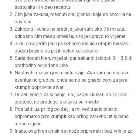
sastojaka ili video receptu
Čim juha zakuha, maknuti onu pjenicu koja se stvorila na
površini
Zaklopiti i kuhati na srednje jakoj vatri oko 75 minuta,
odnosno čim meso omekša, a to je upravo to vrijeme
Juhu procijediti pa u posebnom lončiću otopiti maslac i
dodati brašno pa pržiti nekoliko sekundi
Sada dodati hren, miješati par sekundi i dodati 3 – 3,5 dl
prethodno ocijeđene juhe
Nastaviti miješati još minutu dvije. Ako vam se naprave
eventualno grudice, onda samo sa gnječilicom za pire
krumpir popravite stvar
Dodati vrhnje za kuhanje, sol, papar i kuhati do željene
gustoće, ne predugu, u pitanju su minute
Poslužiti uz prilog po želji, a mi već tradicionalno
pripremamo pire krumpir kao prilog naravno uz kuhano
meso iz juhe
Inače, ovaj hren umak se može pripremiti i bez vrhnje za