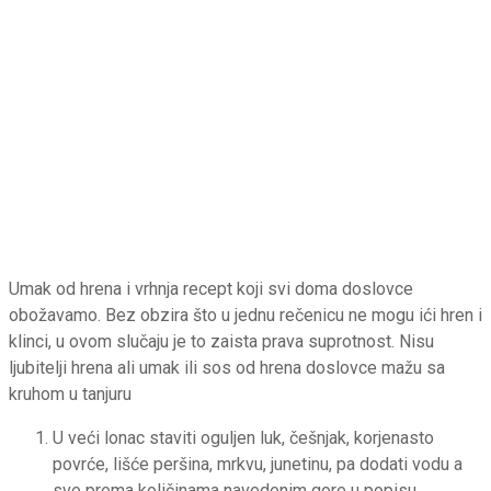
Umak od hrena i vrhnja recept koji svi doma doslovce
obožavamo. Bez obzira što u jednu rečenicu ne mogu ići hren i
klinci, u ovom slučaju je to zaista prava suprotnost. Nisu
ljubitelji hrena ali umak ili sos od hrena doslovce mažu sa
kruhom u tanjuru
U veći lonac staviti oguljen luk, češnjak, korjenasto
povrće, lišće peršina, mrkvu, junetinu, pa dodati vodu a
sve prema količinama navedenim gore u popisu