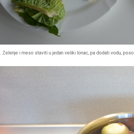
. Zelenje i meso staviti u jedan veliki lonac, pa dodati vodu, posol