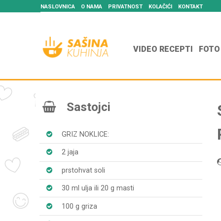
NASLOVNICA
O NAMA
PRIVATNOST
KOLAČIĆI
KONTAKT
VIDEO RECEPTI
FOTO
Sastojci
GRIZ NOKLICE:
2 jaja
prstohvat soli
30 ml ulja ili 20 g masti
100 g griza