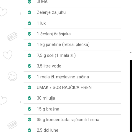
JUHA:
Zelenje za juhu
1 luk
1 češanj češnjaka
1 kg junetine (rebra, plećka)
7,5 g soli (1 mala žl.)
3,5 litre vode
1 mala žl. mješavine začina
UMAK / SOS RAJČICA HREN:
30 ml ulja
15 g brašna
35 g koncentrata rajčice ili hrena
2,5 dcl juhe