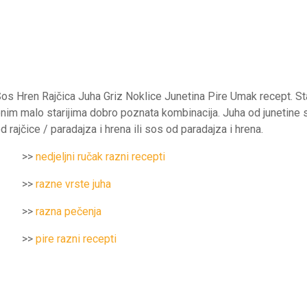
os Hren Rajčica Juha Griz Noklice Junetina Pire Umak recept. Sta
nim malo starijima dobro poznata kombinacija. Juha od junetine 
d rajčice / paradajza i hrena ili sos od paradajza i hrena.
>>
nedjeljni ručak razni recepti
>>
razne vrste juha
>>
razna pečenja
>>
pire razni recepti