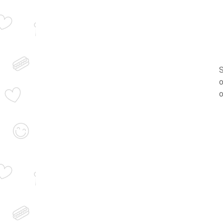
S
o
o