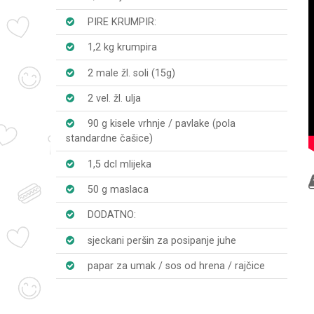
PIRE KRUMPIR:
1,2 kg krumpira
2 male žl. soli (15g)
2 vel. žl. ulja
90 g kisele vrhnje / pavlake (pola
standardne čašice)
1,5 dcl mlijeka
50 g maslaca
DODATNO:
sjeckani peršin za posipanje juhe
papar za umak / sos od hrena / rajčice