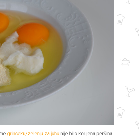
mome
grinceku/zelenju za juhu
nije bilo korijena peršina