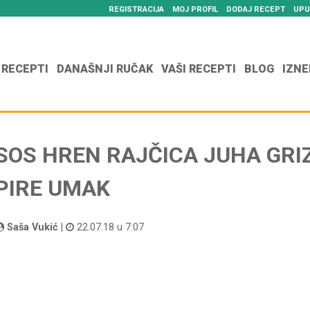
REGISTRACIJA
MOJ PROFIL
DODAJ RECEPT
UPU
 RECEPTI
DANAŠNJI RUČAK
VAŠI RECEPTI
BLOG
IZNE
SOS HREN RAJČICA JUHA GRI
PIRE UMAK
Saša Vukić
|
22.07.18 u 7:07