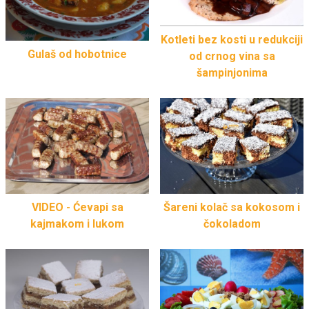
Kotleti bez kosti u redukciji
Gulaš od hobotnice
od crnog vina sa
šampinjonima
VIDEO - Ćevapi sa
Šareni kolač sa kokosom i
kajmakom i lukom
čokoladom