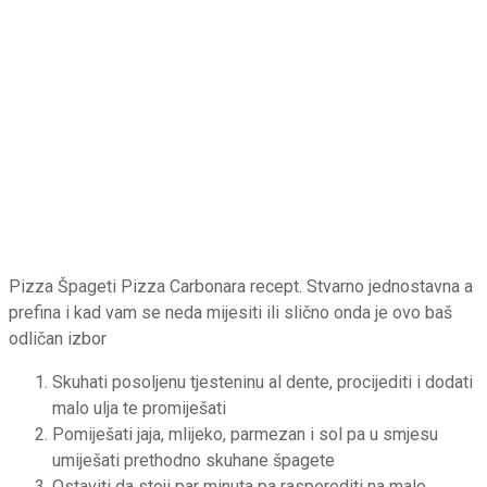
Pizza Špageti Pizza Carbonara recept. Stvarno jednostavna a
prefina i kad vam se neda mijesiti ili slično onda je ovo baš
odličan izbor
Skuhati posoljenu tjesteninu al dente, procijediti i dodati
malo ulja te promiješati
Pomiješati jaja, mlijeko, parmezan i sol pa u smjesu
umiješati prethodno skuhane špagete
Ostaviti da stoji par minuta pa rasporediti na malo