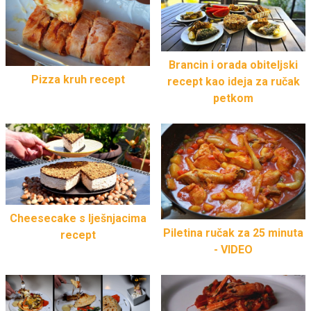
Brancin i orada obiteljski
Pizza kruh recept
recept kao ideja za ručak
petkom
Cheesecake s lješnjacima
Piletina ručak za 25 minuta
recept
- VIDEO