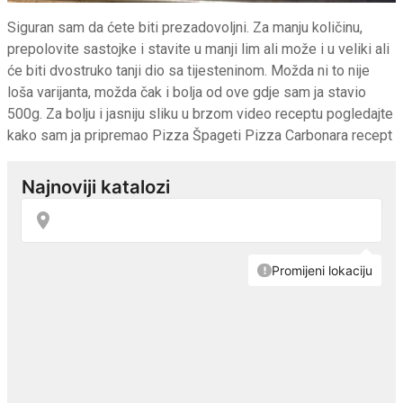
Siguran sam da ćete biti prezadovoljni. Za manju količinu,
prepolovite sastojke i stavite u manji lim ali može i u veliki ali
će biti dvostruko tanji dio sa tijesteninom. Možda ni to nije
loša varijanta, možda čak i bolja od ove gdje sam ja stavio
500g. Za bolju i jasniju sliku u brzom video receptu pogledajte
kako sam ja pripremao Pizza Špageti Pizza Carbonara recept