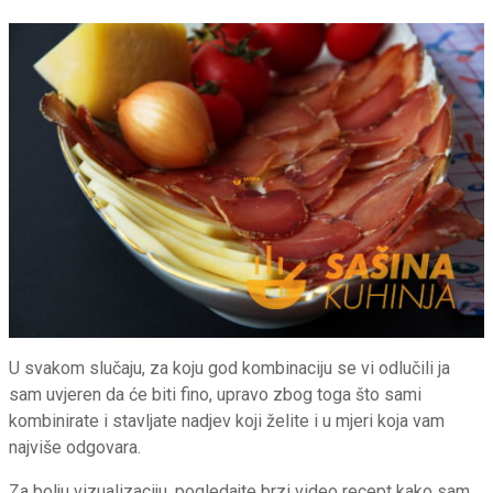
U svakom slučaju, za koju god kombinaciju se vi odlučili ja
sam uvjeren da će biti fino, upravo zbog toga što sami
kombinirate i stavljate nadjev koji želite i u mjeri koja vam
najviše odgovara.
Za bolju vizualizaciju, pogledajte brzi video recept kako sam