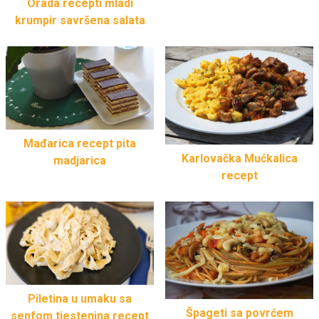
Orada recepti mladi
krumpir savršena salata
Mađarica recept pita
Karlovačka Mućkalica
madjarica
recept
Piletina u umaku sa
Špageti sa povrćem
senfom tjestenina recept