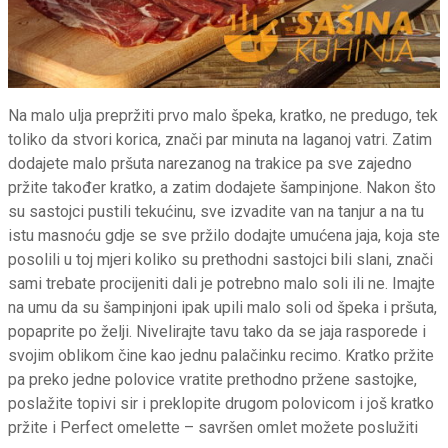
Na malo ulja prepržiti prvo malo špeka, kratko, ne predugo, tek
toliko da stvori korica, znači par minuta na laganoj vatri. Zatim
dodajete malo pršuta narezanog na trakice pa sve zajedno
pržite također kratko, a zatim dodajete šampinjone. Nakon što
su sastojci pustili tekućinu, sve izvadite van na tanjur a na tu
istu masnoću gdje se sve pržilo dodajte umućena jaja, koja ste
posolili u toj mjeri koliko su prethodni sastojci bili slani, znači
sami trebate procijeniti dali je potrebno malo soli ili ne. Imajte
na umu da su šampinjoni ipak upili malo soli od špeka i pršuta,
popaprite po želji. Nivelirajte tavu tako da se jaja rasporede i
svojim oblikom čine kao jednu palačinku recimo. Kratko pržite
pa preko jedne polovice vratite prethodno pržene sastojke,
poslažite topivi sir i preklopite drugom polovicom i još kratko
pržite i Perfect omelette – savršen omlet možete poslužiti